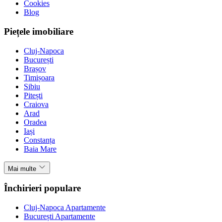
Cookies
Blog
Piețele imobiliare
Cluj-Napoca
București
Brașov
Timișoara
Sibiu
Pitești
Craiova
Arad
Oradea
Iași
Constanța
Baia Mare
Mai multe
Închirieri populare
Cluj-Napoca Apartamente
București Apartamente