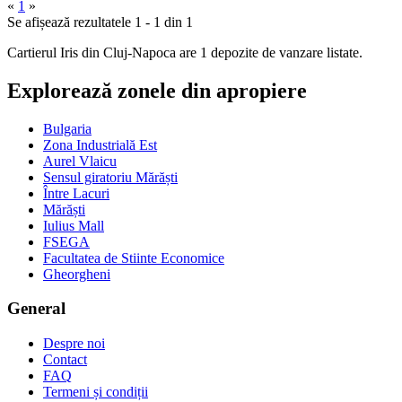
«
1
»
Se afișează rezultatele 1 - 1 din 1
Cartierul Iris din Cluj-Napoca are 1 depozite de vanzare listate.
Explorează zonele din apropiere
Bulgaria
Zona Industrială Est
Aurel Vlaicu
Sensul giratoriu Mărăști
Între Lacuri
Mărăști
Iulius Mall
FSEGA
Facultatea de Stiinte Economice
Gheorgheni
General
Despre noi
Contact
FAQ
Termeni și condiții