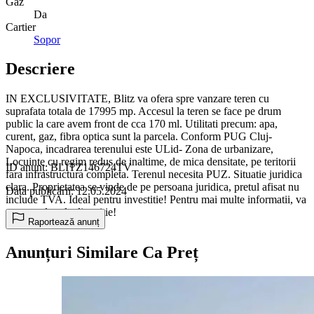
Gaz
Da
Cartier
Sopor
Descriere
IN EXCLUSIVITATE, Blitz va ofera spre vanzare teren cu
suprafata totala de 17995 mp. Accesul la teren se face pe drum
public la care avem front de cca 170 ml. Utilitati precum: apa,
curent, gaz, fibra optica sunt la parcela. Conform PUG Cluj-
Napoca, incadrarea terenului este ULid- Zona de urbanizare,
Locuinte cu regim redus de inaltime, de mica densitate, pe teritorii
ID anunț: BLITZ146724TV
fara infrastructura completa. Terenul necesita PUZ. Situatie juridica
clara. Proprietatea se vinde de pe persoana juridica, pretul afisat nu
Data publicării: 12.05.2024
include TVA. Ideal pentru investitie! Pentru mai multe informatii, va
stam cu drag la dipozitie!
Raportează anunț
Anunțuri Similare Ca Preț