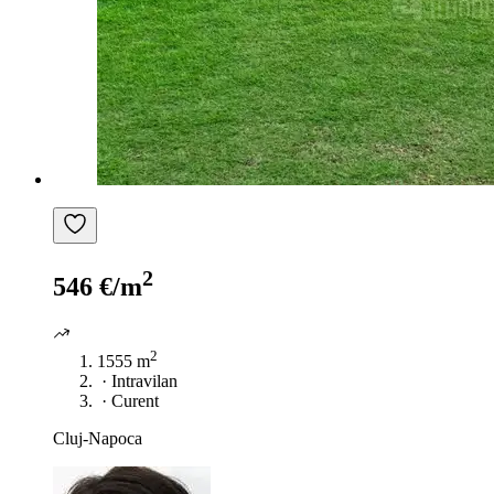
2
546 €/m
2
1555 m
·
Intravilan
·
Curent
Cluj-Napoca