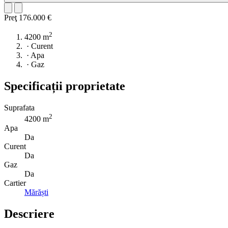
Preţ
176.000 €
2
4200 m
·
Curent
·
Apa
·
Gaz
Specificații proprietate
Suprafata
2
4200 m
Apa
Da
Curent
Da
Gaz
Da
Cartier
Mărăști
Descriere