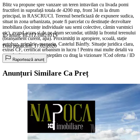
Blitz va propune spre vanzare un teren intravilan cu livada pomi
fructiferi in suprafață totala de 4200 mp, front 34 m la drum
principal, in RASCRUCI. Terenul beneficiază de expunere sudica,
situat in zona urbanizata, poate fi parcelat cu destinație dezvoltare
imobiliara (locuințe individuale sau semi colective, cămin varstnici
etc), avand acces si de pe drum secundar, utilități la frontul terenului
ID anunț: BLITZ188210TV
(branșament curent, apa). Proximități in apropiere, scoală, stație
autobuz, primărie, magazin, Castelul Bánffy. Situație juridica clara,
Data publicării: 17.02.2026
extras CF, certificat urbanism in lucru ! Pentru mai multe detalii va
stam la dispoziție, va așteptăm cu drag la vizionare !Cod oferta / ID
Raportează anunț
BLITZ: P164468
Anunțuri Similare Ca Preț