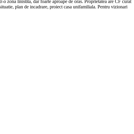
ntr-o zona linistita, dar foarte aproape de oras. Proprietatea are CF curat
ituatie, plan de incadrare, proiect casa unifamiliala. Pentru vizionari