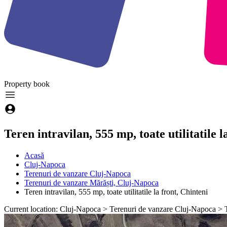
Property
book
Teren intravilan, 555 mp, toate utilitatile l
Acasă
Cluj-Napoca
Terenuri de vanzare Cluj-Napoca
Terenuri de vanzare Mărăști, Cluj-Napoca
Teren intravilan, 555 mp, toate utilitatile la front, Chinteni
Current location: Cluj-Napoca > Terenuri de vanzare Cluj-Napoca > Ter