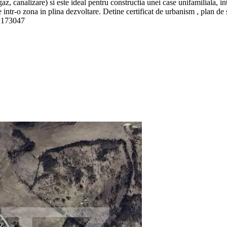
 gaz, canalizare) si este ideal pentru constructia unei case unifamiliala, i
 intr-o zona in plina dezvoltare. Detine certificat de urbanism , plan de s
 P173047