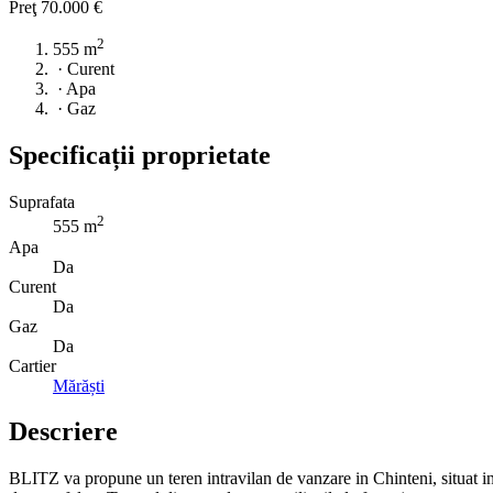
Preţ
70.000 €
2
555 m
·
Curent
·
Apa
·
Gaz
Specificații proprietate
Suprafata
2
555 m
Apa
Da
Curent
Da
Gaz
Da
Cartier
Mărăști
Descriere
BLITZ va propune un teren intravilan de vanzare in Chinteni, situat in