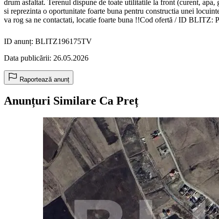
drum asfaltat. Terenul dispune de toate utilitatile la front (curent, apa,
si reprezinta o oportunitate foarte buna pentru constructia unei locuinte
va rog sa ne contactati, locatie foarte buna !!Cod ofertă / ID BLITZ:
ID anunț: BLITZ196175TV
Data publicării: 26.05.2026
Raportează anunț
Anunțuri Similare Ca Preț