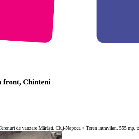
a front, Chinteni
enuri de vanzare Mărăști, Cluj-Napoca > Teren intravilan, 555 mp, toate