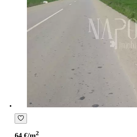
2
64 €/m