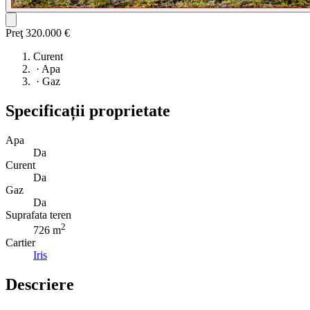
Preţ
320.000 €
Curent
·
Apa
·
Gaz
Specificații proprietate
Apa
Da
Curent
Da
Gaz
Da
Suprafata teren
2
726 m
Cartier
Iris
Descriere