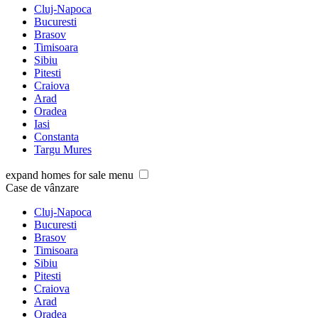
Cluj-Napoca
Bucuresti
Brasov
Timisoara
Sibiu
Pitesti
Craiova
Arad
Oradea
Iasi
Constanta
Targu Mures
expand homes for sale menu
Case de vânzare
Cluj-Napoca
Bucuresti
Brasov
Timisoara
Sibiu
Pitesti
Craiova
Arad
Oradea