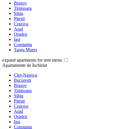
Brasov
Timisoara
Sibiu
Pitesti
Craiova
Arad
Oradea
Iasi
Constanta
Targu Mures
expand apartments for rent menu
Apartamente de închiriat
Cluj-Napoca
Bucuresti
Brasov
Timisoara
Sibiu
Pitesti
Craiova
Arad
Oradea
Iasi
Constanta