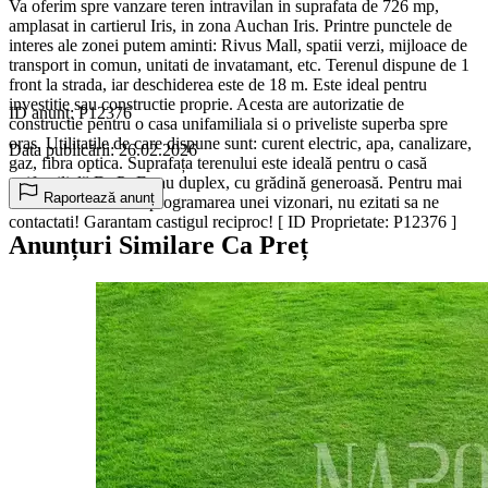
Va oferim spre vanzare teren intravilan in suprafata de 726 mp,
amplasat in cartierul Iris, in zona Auchan Iris. Printre punctele de
interes ale zonei putem aminti: Rivus Mall, spatii verzi, mijloace de
transport in comun, unitati de invatamant, etc. Terenul dispune de 1
front la strada, iar deschiderea este de 18 m. Este ideal pentru
investitie sau constructie proprie. Acesta are autorizatie de
ID anunț: P12376
constructie pentru o casa unifamiliala si o priveliste superba spre
oras. Utilitatile de care dispune sunt: curent electric, apa, canalizare,
Data publicării: 26.02.2026
gaz, fibra optica. Suprafața terenului este ideală pentru o casă
unifamilială D+P+E sau duplex, cu grădină generoasă. Pentru mai
Raportează anunț
multe informatii sau programarea unei vizonari, nu ezitati sa ne
contactati! Garantam castigul reciproc! [ ID Proprietate: P12376 ]
Anunțuri Similare Ca Preț