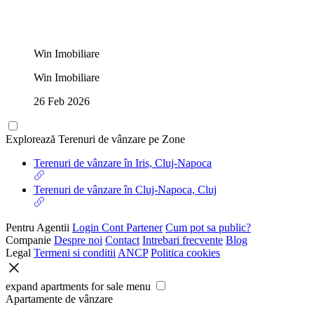
Win Imobiliare
Win Imobiliare
26 Feb 2026
Explorează Terenuri de vânzare pe Zone
Terenuri de vânzare în Iris, Cluj-Napoca
Terenuri de vânzare în Cluj-Napoca, Cluj
Pentru Agentii
Login Cont Partener
Cum pot sa public?
Companie
Despre noi
Contact
Intrebari frecvente
Blog
Legal
Termeni si conditii
ANCP
Politica cookies
expand apartments for sale menu
Apartamente de vânzare