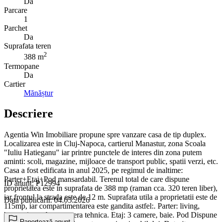
Da
Parcare
1
Parchet
Da
Suprafata teren
2
388 m
Termopane
Da
Cartier
Mănăștur
Descriere
Agentia Win Imobiliare propune spre vanzare casa de tip duplex.
Localizarea este in Cluj-Napoca, cartierul Manastur, zona Scoala
"Iuliu Hatieganu" iar printre punctele de interes din zona putem
aminti: scoli, magazine, mijloace de transport public, spatii verzi, etc.
Casa a fost edificata in anul 2025, pe regimul de inaltime:
Parter+Etaj+Pod mansardabil. Terenul total de care dispune
ID anunț: P12994
proprietatea este in suprafata de 388 mp (raman cca. 320 teren liber),
iar frontul la strada este de 12 m. Suprafata utila a proprietatii este de
Data publicării: 04.05.2026
115mp, iar compartimentarea este gandita astfel:. Parter: living,
bucatarie, toaleta, camera tehnica. Etaj: 3 camere, baie. Pod Dispune
Raportează anunț