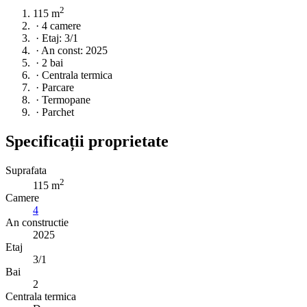
2
115 m
·
4 camere
·
Etaj: 3/1
·
An const: 2025
·
2 bai
·
Centrala termica
·
Parcare
·
Termopane
·
Parchet
Specificații proprietate
Suprafata
2
115 m
Camere
4
An constructie
2025
Etaj
3/1
Bai
2
Centrala termica