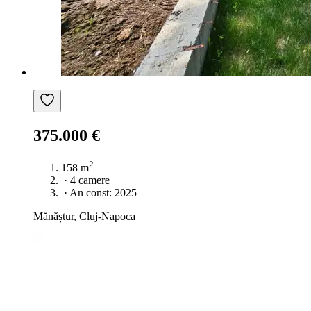
375.000 €
2
158 m
·
4 camere
·
An const: 2025
Mănăștur, Cluj-Napoca