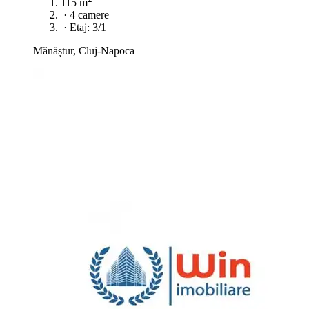
115 m
·
4 camere
·
Etaj: 3/1
Mănăștur, Cluj-Napoca