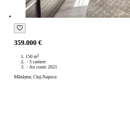
359.000 €
2
150 m
·
5 camere
·
An const: 2021
Mănăștur, Cluj-Napoca