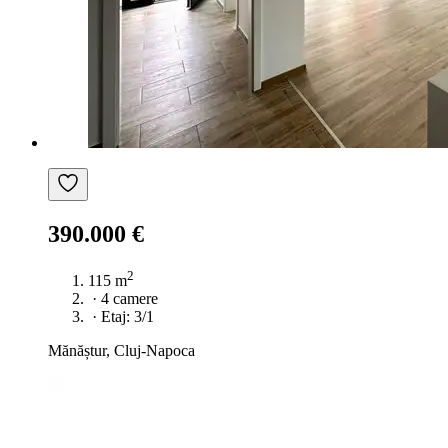
390.000 €
2
115 m
·
4 camere
·
Etaj: 3/1
Mănăștur, Cluj-Napoca