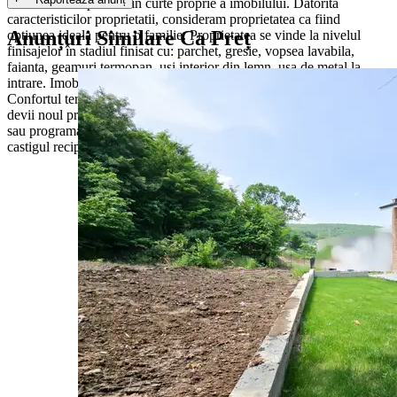
de 2 locuri de parcare in curte proprie a imobilului. Datorita
caracteristicilor proprietatii, consideram proprietatea ca fiind
Anunțuri Similare Ca Preț
optiunea ideala pentru o familie. Proprietatea se vinde la nivelul
finisajelor în stadiul finisat cu: parchet, gresie, vopsea lavabila,
faianta, geamuri termopan, usi interior din lemn, usa de metal la
intrare. Imobilul se predă în stadiul nemobilat, conform fotografiilor.
Confortul termic este asigurat de centrala termica proprie. Vrei sa
devii noul proprietar al acestui imobil? Pentru mai multe informatii
sau programarea unei vizionari, nu ezita sa ne contactezi! Garantam
castigul reciproc! [ ID Proprietate: P12994 ]