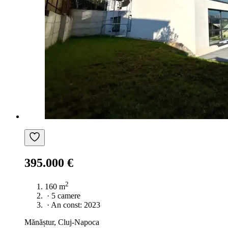
395.000 €
2
160 m
·
5 camere
·
An const: 2023
Mănăștur, Cluj-Napoca