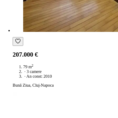
207.000 €
2
79 m
·
3 camere
·
An const: 2010
Bună Ziua, Cluj-Napoca