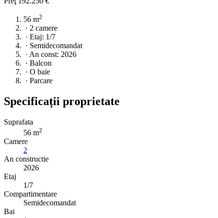
Preţ
192.250 €
2
56 m
·
2 camere
·
Etaj: 1/7
·
Semidecomandat
·
An const: 2026
·
Balcon
·
O baie
·
Parcare
Specificații proprietate
Suprafata
2
56 m
Camere
2
An constructie
2026
Etaj
1/7
Compartimentare
Semidecomandat
Bai