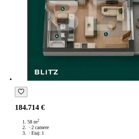
184.714 €
2
58 m
·
2 camere
·
Etaj: 1