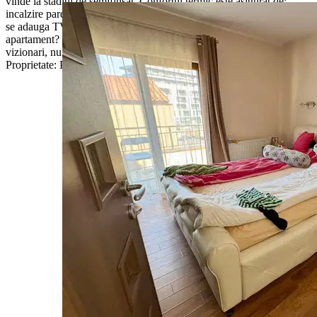
vinde la stadiul de semifinsat. Confortul termic este asigurat de:
incalzire pardoseala, imobilul fiind izolat pe exterior. La pretul afisat
se adauga TVA de 21%. Vrei sa devii noul proprietar al acestui
apartament? Pentru mai multe informatii sau programarea unei
vizionari, nu ezita sa ne contactezi! Garantam castigul reciproc! [ ID
Proprietate: P11933 ]