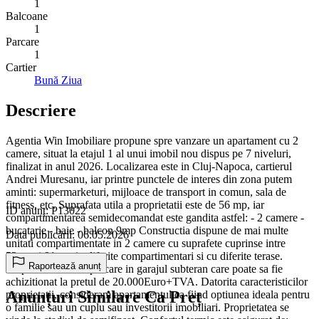
1
Balcoane
1
Parcare
1
Cartier
Bună Ziua
Descriere
Agentia Win Imobiliare propune spre vanzare un apartament cu 2
camere, situat la etajul 1 al unui imobil nou dispus pe 7 niveluri,
finalizat in anul 2026. Localizarea este in Cluj-Napoca, cartierul
Andrei Muresanu, iar printre punctele de interes din zona putem
aminti: supermarketuri, mijloace de transport in comun, sala de
fitness, etc. Suprafata utila a proprietatii este de 56 mp, iar
ID anunț: P13022
compartimentarea semidecomandat este gandita astfel: - 2 camere -
bucatarie - baie - balcon 9mp Constructia dispune de mai multe
Data publicării: 06.05.2026
unitati compartimentate in 2 camere cu suprafete cuprinse intre
53mp si 81mp, in diferite compartimentari si cu diferite terase.
Raportează anunț
Dispune de loc de parcare in garajul subteran care poate sa fie
achizitionat la pretul de 20.000Euro+TVA. Datorita caracteristicilor
Anunțuri Similare Ca Preț
proprietatii, consideram apartamentul ca fiind optiunea ideala pentru
o familie sau un cuplu sau investitorii imobiliari. Proprietatea se