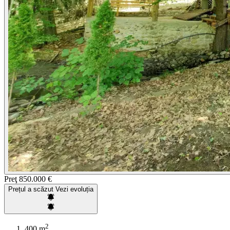
Preţ
850.000 €
Prețul a scăzut
Vezi evoluția
2
400 m