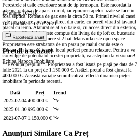
Ferestrele si usile exterioare sunt de tip termopan. Este racordat la
reteaua publica de apa si curent, iar epurarea apelor uzate se face in
ID anunț: 107318
fosa septica. Reteaua de gaz este la circa 50 m. Primul nivel al casei
este open space, are acces direct din curte, cu pereti vitrati si tavanul
Data publicării: 07.07.2021
placat cu lemn. Alaturat se afla o baie si, cu acces direct din exterior,
o pivnita. Nivelul doi este compus din living de tip loft cu bucatarie
Raportează anunț
si iesire pe terasa, 2 camere si 2 bai. Mansarda este open space.
Proprietatea este strabatuta de un parau pe malul caruia este o
Prețul a scăzut!
cabana din lemn cu terasa, locul perfect pentru relaxare. Pentru a va
convinge de potentialul acestei proprietati, va asteptam la vizionare!
Echipa Napoca Imobiliare
**Evoluția prețului**: Proprietatea a fost listată pe piață pe data de 7
iulie 2021 la un preț de 1.150.000 €. Astăzi, prețul a fost ajustat la
400.000 €. Această variație semnificativă reflectă dinamica pieței
imobiliare în perioada recentă.
Dată
Preț
Trend
2025-02-04
400.000 €
2025-01-30
995.000 €
2021-07-07
1.150.000 €
Anunțuri Similare Ca Preț