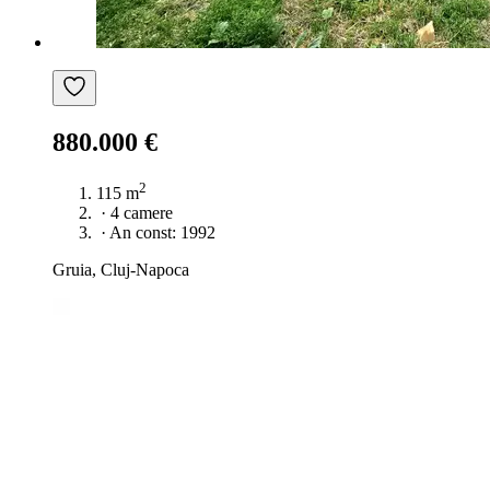
880.000 €
2
115 m
·
4 camere
·
An const: 1992
Gruia, Cluj-Napoca