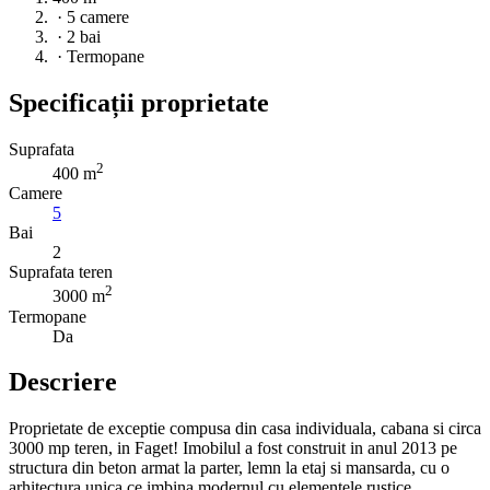
·
5 camere
·
2 bai
·
Termopane
Specificații proprietate
Suprafata
2
400 m
Camere
5
Bai
2
Suprafata teren
2
3000 m
Termopane
Da
Descriere
Proprietate de exceptie compusa din casa individuala, cabana si circa
3000 mp teren, in Faget! Imobilul a fost construit in anul 2013 pe
structura din beton armat la parter, lemn la etaj si mansarda, cu o
arhitectura unica ce imbina modernul cu elementele rustice.