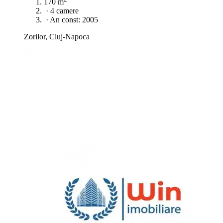
170 m
·
4 camere
·
An const: 2005
Zorilor, Cluj-Napoca