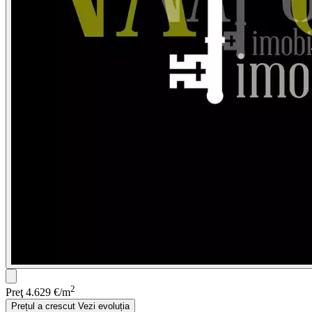
2
Preţ
4.629 €/m
Prețul a crescut
Vezi evoluția