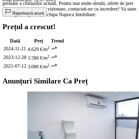
preluare a chiriasilor actuali. Pentru mai multe detalii, oferte de pret
si pentru a programa o vizionare, contactati-ne cu incredere! Va stam
Raportează anunț
cu drag la dispozitie, Echipa Napoca Imobiliare.
Prețul a crescut!
Dată
Preț
Trend
2
2024-11-21
4.629 €/m
2
2023-12-28
3.580 €/m
2
2021-07-12
3.086 €/m
Anunțuri Similare Ca Preț