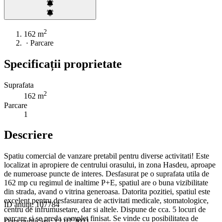
2
162 m
·
Parcare
Specificații proprietate
Suprafata
2
162 m
Parcare
1
Descriere
Spatiu comercial de vanzare pretabil pentru diverse activitati! Este
localizat in apropiere de centrului orasului, in zona Hasdeu, aproape
de numeroase puncte de interes. Desfasurat pe o suprafata utila de
162 mp cu regimul de inaltime P+E, spatiul are o buna vizibilitate
din strada, avand o vitrina generoasa. Datorita pozitiei, spatiul este
excelent pentru desfasurarea de activitati medicale, stomatologice,
ID anunț: 107784
centru de infrumusetare, dar si altele. Dispune de cca. 5 locuri de
parcare si se preda complet finisat. Se vinde cu posibilitatea de
Data publicării: 12.07.2021