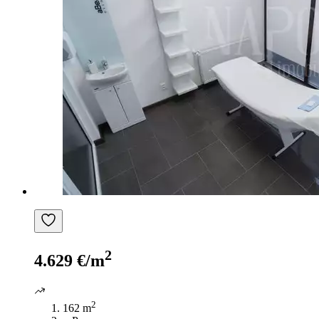
2
4.629 €/m
2
162 m