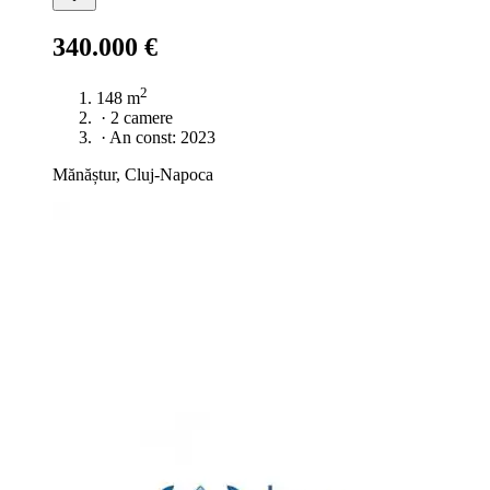
340.000 €
2
148 m
·
2 camere
·
An const: 2023
Mănăștur, Cluj-Napoca