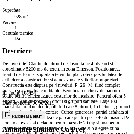
Suprafata
2
928 m
Parcare
1
Centrala termica
Da
Descriere
De investitie! Cladire de birouri desfasurata pe 4 niveluri si
aproximativ 5200 mp de teren, in zona Emerson. Pozitionarea,
frontul de 36 m si suprafata terenului plan, ofera posibilitatea de
extindere a constructiilor si aduc avantaje viitorilor proprietari.
Constructia este dispusa pe 4 niveluri, P+2E+M, fiind complet
finisata si avand toate utilitatile. Beneficiati inclusiv de panouri
ID anunț: 108454
solare pentru eficientizarea costurilor de incalzire. Parterul ofera 5
birouri, 2 sali de protocol, oficiu si grupuri sanitare. Etajele si
Data publicării: 06.08.2021
mansarda au plan identic, oferind cate 8 birouri, 1 chicineta, grupuri
sanitare si spatii de depozitare. Curtea generoasa, partial asfaltata si
Raportează anunț
pietruita ofera posibilitatea de parcare pentru peste 40 de masini. Pe
teren mai exista si o cladire pentru paza de 20 mp si una pentru
Anunțuri Similare Ca Preț
centrala termica si depozitare de 43 mp. Este si o alegere buna
pentru investitie, fiind in totalitate inchiriata la companii serioase si