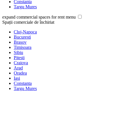
Constanta
Targu Mures
expand commercial spaces for rent menu
Spații comerciale de închiriat
Cluj-Napoca
Bucuresti
Brasov
Timisoara
Sibiu
Pitesti
Craiova
Arad
Oradea
Iasi
Constanta
Targu Mures