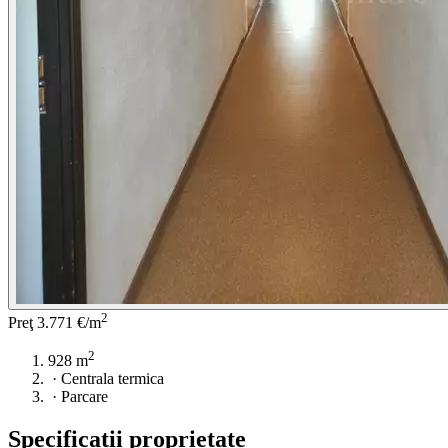
2
Preţ
3.771 €/m
2
928 m
·
Centrala termica
·
Parcare
Specificații proprietate