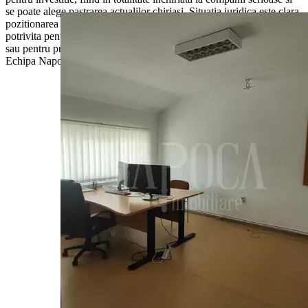
se poate alege pastrarea actualilor chiriasi. Situatia juridica este clara,
pozitionarea si suprafata terenului fac din aceasta proprietate una
potrivita pentru investitie pe termen lung! Pentru mai multe detalii
sau pentru programarea unei vizionari, va stam cu drag la dispozitie,
Echipa Napoca Imobiliare!