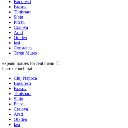
Bucuresti
Brasov
Timisoara
Sibiu
Pitesti
Craiova
Arad
Oradea
Iasi
Constanta
Targu Mures
expand houses for rent menu
Case de închiriat
Cluj-Napoca
Bucuresti
Brasov
Timisoara
Sibiu
Pitesti
Craiova
Arad
Oradea
Iasi