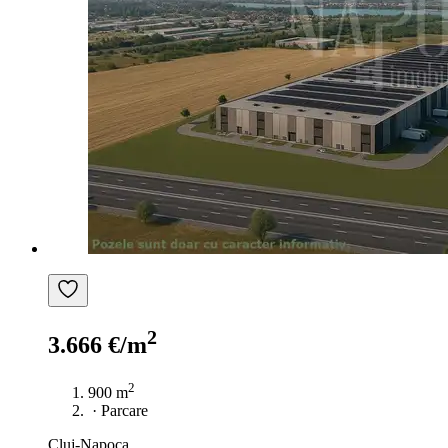
2
3.666 €/m
2
900 m
·
Parcare
Cluj-Napoca