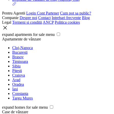
Pentru Agentii
Login Cont Partener
Cum pot sa public?
Companie
Despre noi
Contact
Intrebari frecvente
Blog
Legal
Termeni si conditii
ANCP
Politica cookies
expand apartments for sale menu
Apartamente de vânzare
Cluj-Napoca
Bucuresti
Brasov
Timisoara
Sibiu
Pitesti
Craiova
Arad
Oradea
Iasi
Constanta
Targu Mures
expand homes for sale menu
Case de vânzare