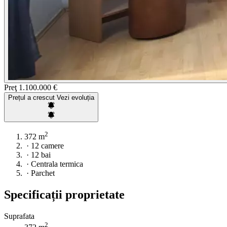
Preţ
1.100.000 €
Prețul a crescut
Vezi evoluția
2
372 m
·
12 camere
·
12 bai
·
Centrala termica
·
Parchet
Specificații proprietate
Suprafata
2