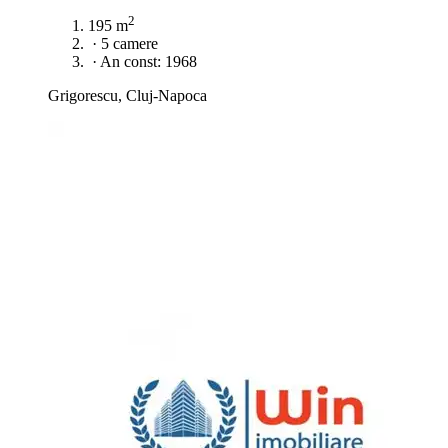
2
195 m
·
5 camere
·
An const: 1968
Grigorescu, Cluj-Napoca