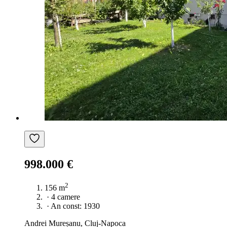
998.000 €
2
156 m
·
4 camere
·
An const: 1930
Andrei Mureșanu, Cluj-Napoca