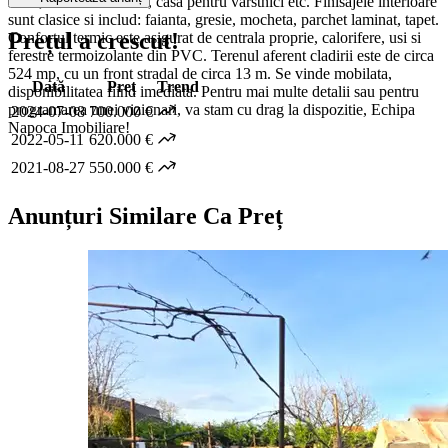
hotel, clinica medicala, casa pentru varstnici etc. Finisajele interioare
sunt clasice si includ: faianta, gresie, mocheta, parchet laminat, tapet.
Prețul a crescut!
Confortul termic este asigurat de centrala proprie, calorifere, usi si
ferestre termoizolante din PVC. Terenul aferent cladirii este de circa
524 mp, cu un front stradal de circa 13 m. Se vinde mobilata,
Dată
Preț
Trend
disponibilitatea fiind imediata. Pentru mai multe detalii sau pentru
programarea unei vizionari, va stam cu drag la dispozitie, Echipa
2024-07-08
700.000 €
Napoca Imobiliare!
2022-05-11
620.000 €
2021-08-27
550.000 €
Anunțuri Similare Ca Preț