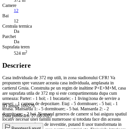
372 m
Camere
12
Bai
12
Centrala termica
Da
Parchet
Da
Suprafata teren
2
524 m
Descriere
Casa individuala de 372 mp utili, in zona stadionului CFR! Va
propunem spre vanzare aceasta casa individuala, amplasata in
cartierul Gruia. Construita pe un regim de inaltime P+E+M+M, casa
are suprafata utila de 372 mp si este compartimentata dupa cum
urmeaza: Parter: - 1 hol; - 1 bucatarie; - 1 living/zona de servire a
mesei; - 1 camera de depozitare. Etaj: - 5 dormitoare; - 5 bai; - 1
ID anunț: 109279
terasa. Mansarda 1: - 5 dormitoare; - 5 bai. Mansarda 2: - 2
dormitoare; - 2 bai. Numarul generos de camere si bai asigura spatiul
Data publicării: 27.08.2021
locativ necesar unei familii numeroase si totodata face din aceasta
proprietate o excelenta de investitie, putand fi usor transformata in
Raportează anunț