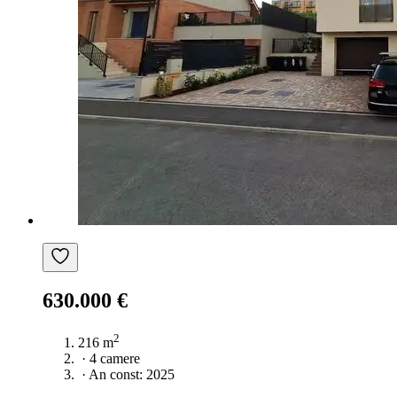
630.000 €
2
216 m
·
4 camere
·
An const: 2025