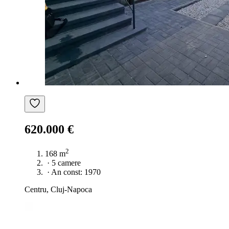
620.000 €
2
168 m
·
5 camere
·
An const: 1970
Centru, Cluj-Napoca