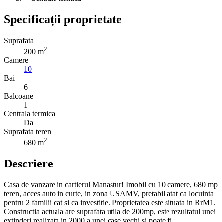
Specificații proprietate
Suprafata
2
200 m
Camere
10
Bai
6
Balcoane
1
Centrala termica
Da
Suprafata teren
2
680 m
Descriere
Casa de vanzare in cartierul Manastur! Imobil cu 10 camere, 680 mp
teren, acces auto in curte, in zona USAMV, pretabil atat ca locuinta
pentru 2 familii cat si ca investitie. Proprietatea este situata in RrM1.
Constructia actuala are suprafata utila de 200mp, este rezultatul unei
extinderi realizata in 2000 a unei case vechi si poate fi