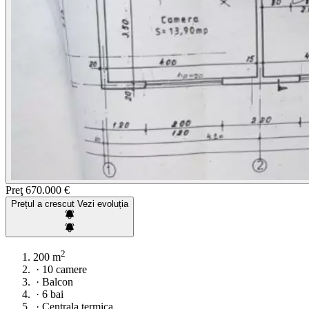
Preţ
670.000 €
Prețul a crescut
Vezi evoluția
2
200 m
·
10 camere
·
Balcon
·
6 bai
·
Centrala termica