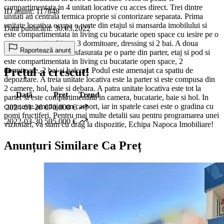
compartimentata in 4 unitati locative cu acces direct. Trei dintre
ID anunț: 117848
unitati au centrala termica proprie si contorizare separata. Prima
unitate locativa ocupa o parte din etajul si mansarda imobilului si
Data publicării: 30.03.2022
este compartimentata in living cu bucatarie open space cu iesire pe o
terasa acoperita, birou, 3 dormitoare, dressing si 2 bai. A doua
Raportează anunț
unitate locativa este desfasurata pe o parte din parter, etaj si pod si
este compartimentata in living cu bucatarie open space, 2
Prețul a crescut!
dormitoare, 2 bai si balcon. Podul este amenajat ca spatiu de
depozitare. A treia unitate locativa este la parter si este compusa din
2 camere, hol, baie si debara. A patra unitate locativa este tot la
Dată
Preț
Trend
parter si este compartimentata in camera, bucatarie, baie si hol. In
curte este amenajat un carport, iar in spatele casei este o gradina cu
2024-01-26
670.000 €
pomi fructiferi. Pentru mai multe detalii sau pentru programarea unei
2022-03-30
595.000 €
vizionari, va stam cu drag la dispozitie, Echipa Napoca Imobiliare!
Anunțuri Similare Ca Preț