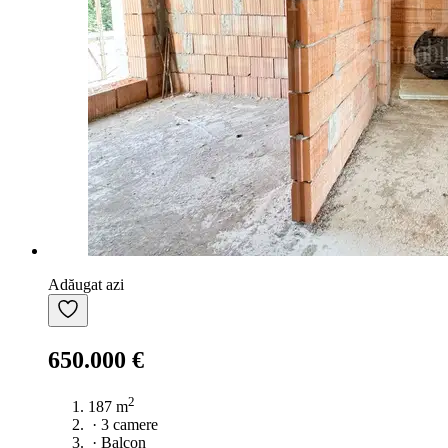
Adăugat azi
650.000 €
2
187 m
·
3 camere
·
Balcon