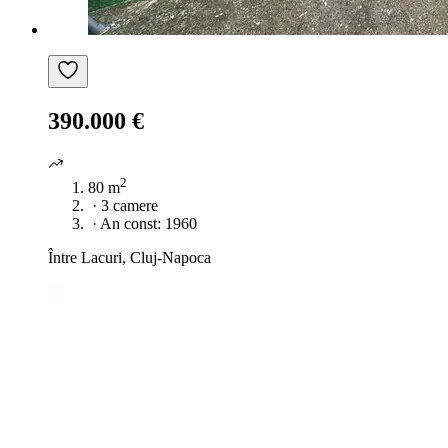
390.000 €
2
80 m
·
3 camere
·
An const: 1960
Între Lacuri, Cluj-Napoca