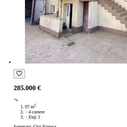
285.000 €
2
97 m
·
4 camere
·
Etaj: 1
Someșeni, Cluj-Napoca