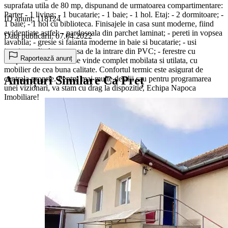
suprafata utila de 80 mp, dispunand de urmatoarea compartimentare:
Parter - 1 living; - 1 bucatarie; - 1 baie; - 1 hol. Etaj: - 2 dormitoare; -
ID anunț: 118124
1 baie; - 1 hol cu biblioteca. Finisajele in casa sunt moderne, fiind
evidentiate astfel: - pardoseala din parchet laminat; - pereti in vopsea
Data publicării: 07.04.2022
lavabila; - gresie si faianta moderne in baie si bucatarie; - usi
interioare din lemn; - usa de la intrare din PVC; - ferestre cu
Raportează anunț
tamplarie PVC. Casa se vinde complet mobilata si utilata, cu
mobilier de cea buna calitate. Confortul termic este asigurat de
Anunțuri Similare Ca Preț
centrala proprie. Pentru mai multe detalii sau pentru programarea
unei vizionari, va stam cu drag la dispozitie, Echipa Napoca
Imobiliare!