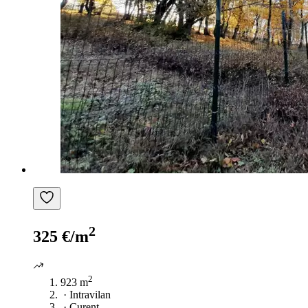
2
325 €/m
2
923 m
·
Intravilan
·
Curent