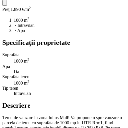
2
Preţ
1.890 €/m
2
1000 m
·
Intravilan
·
Apa
Specificații proprietate
Suprafata
2
1000 m
Apa
Da
Suprafata teren
2
1000 m
Tip teren
Intravilan
Descriere
Teren de vanzare in zona Iulius Mall! Va propunem spre vanzare o
parcela de teren cu suprafata de 1000 mp in UTR Rrm1, fiind
pretabil pentru constructie imobil dispus pe (1+3S)+P+6. Pe teren