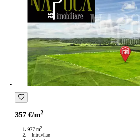
2
357 €/m
2
977 m
·
Intravilan