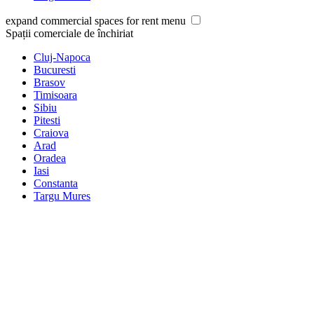
expand commercial spaces for rent menu
Spații comerciale de închiriat
Cluj-Napoca
Bucuresti
Brasov
Timisoara
Sibiu
Pitesti
Craiova
Arad
Oradea
Iasi
Constanta
Targu Mures