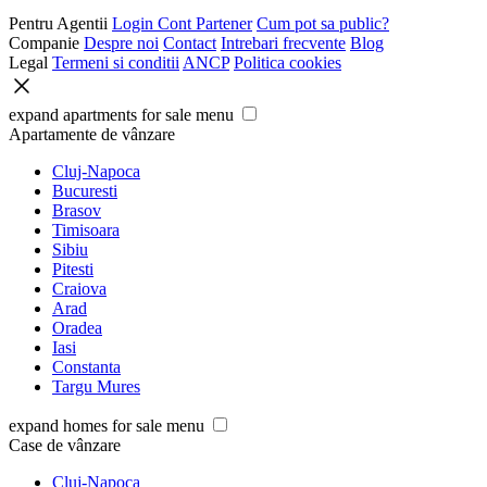
Pentru Agentii
Login Cont Partener
Cum pot sa public?
Companie
Despre noi
Contact
Intrebari frecvente
Blog
Legal
Termeni si conditii
ANCP
Politica cookies
expand apartments for sale menu
Apartamente de vânzare
Cluj-Napoca
Bucuresti
Brasov
Timisoara
Sibiu
Pitesti
Craiova
Arad
Oradea
Iasi
Constanta
Targu Mures
expand homes for sale menu
Case de vânzare
Cluj-Napoca