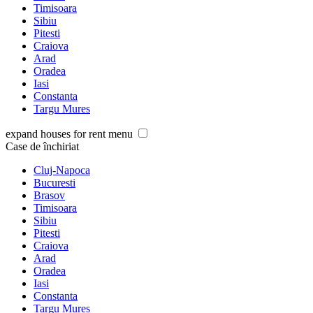
Timisoara
Sibiu
Pitesti
Craiova
Arad
Oradea
Iasi
Constanta
Targu Mures
expand houses for rent menu
Case de închiriat
Cluj-Napoca
Bucuresti
Brasov
Timisoara
Sibiu
Pitesti
Craiova
Arad
Oradea
Iasi
Constanta
Targu Mures