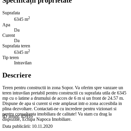
Specificații proprietate
Suprafata
2
6345 m
Apa
Da
Curent
Da
Suprafata teren
2
6345 m
Tip teren
Intravilan
Descriere
Teren pentru constructii in zona Sopor. Va oferim spre vanzare un
teren intravilan pretabil pentru constructii cu suprafata utila de 6345
mp cu o latime a drumului de acces de 6 m si un front de 24.57 m.
Dispune de apa si curent si este amplasat intr-o zona accesibila in
plina dezvoltare. Contactati-ne cu incredere pentru vizionari si
pentru consultanta imobiliara de calitate! Va stam cu drag la
ID anunț: 85916
dispozitie, Echipa Napoca Imobiliare.
Data publicării: 10.11.2020