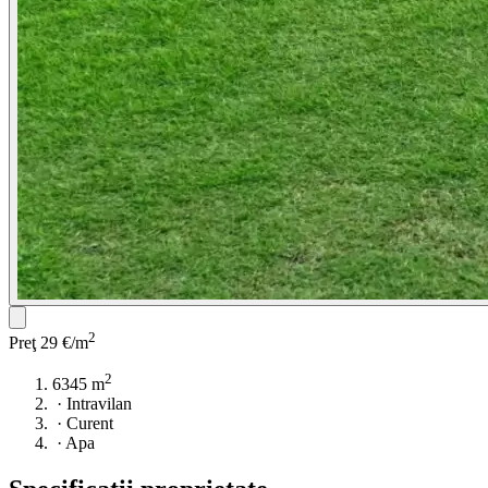
2
Preţ
29 €/m
2
6345 m
·
Intravilan
·
Curent
·
Apa