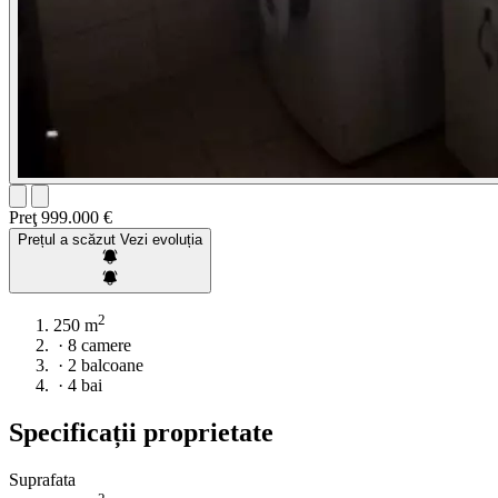
Preţ
999.000 €
Prețul a scăzut
Vezi evoluția
2
250 m
·
8 camere
·
2 balcoane
·
4 bai
Specificații proprietate
Suprafata