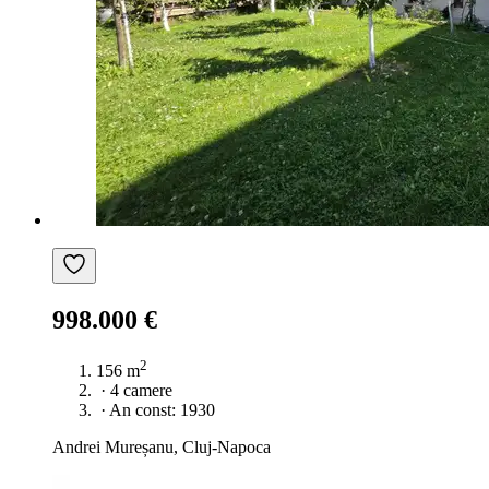
998.000 €
2
156 m
·
4 camere
·
An const: 1930
Andrei Mureșanu, Cluj-Napoca