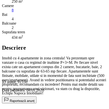
2
250 m
Camere
8
Bai
4
Balcoane
2
Suprafata teren
2
434 m
Descriere
Imobil cu 4 apartamente in zona centrala! Va prezentam spre
vanzare o casa cu regimul de inaltime P+3+M. Pe fiecare nivel
exista cate un apartament compus din 2 camere, bucatarie, baie, 2
balcoane cu suprafata de 63-65 mp fiecare. Apartamentele sunt
finisate, mobilate, utilate si in momentul de fata sunt inchiriate (500
euro/apartament). Avand in vedere pozitionarea si potentialul acestei
ID anunț: 91550
proprietati, recomandam cu incredere! Pentru mai multe detalii sau
pentru programarea unei vizionari, va stam cu drag la dispozitie,
Data publicării: 08.01.2020
Echipa Napoca Imobiliare!
Raportează anunț