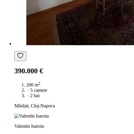
390.000 €
2
200 m
·
5 camere
·
2 bai
Mărăști, Cluj-Napoca
Valentin Isaroiu