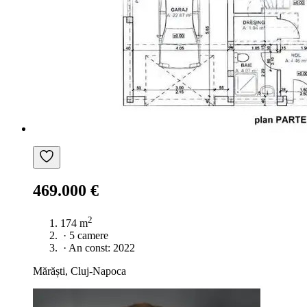
469.000 €
2
174 m
·
5 camere
·
An const: 2022
Mărăști, Cluj-Napoca