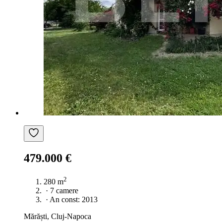
479.000 €
2
280 m
·
7 camere
·
An const: 2013
Mărăști, Cluj-Napoca