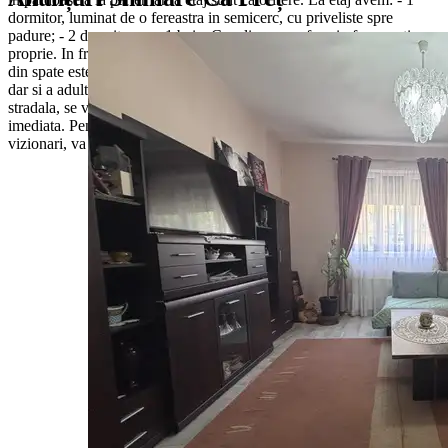
dormitor, luminat de o fereastra in semicerc, cu priveliste spre
padure; - 2 dormitoare; - 1 baie. Canalizarea se face in fosa septica
proprie. In frontul strazii este si un garaj de 30 mp. Casa tip cabana
din spate este compartimentata cu spatii mai mici. Bucuria copiilor,
dar si a adultilor este si casa din copac, in suprafata de 18 mp. Casa
stradala, se vinde utilata si mobilata complet, avand disponibilitate
imediata. Pentru mai multe detalii sau pentru programarea unei
vizionari, va stam cu drag la dispozitie, Echipa Napoca Imobiliare!