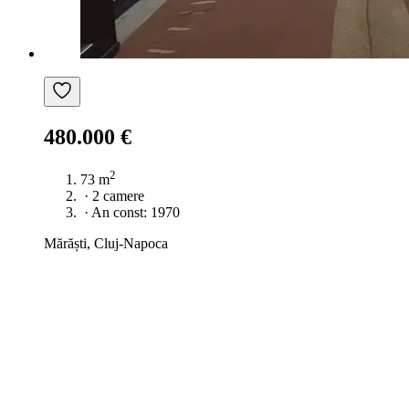
480.000 €
2
73 m
·
2 camere
·
An const: 1970
Mărăști, Cluj-Napoca