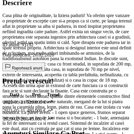
Descriere
Casa plina de originalitate, la liziera padurii! Va oferim spre vanzare
o proprietate de exceptie care si-a propus ca si curte, pe langa terenul
aflat in proprietate sa aiba si padurea, in mod inspirat proprietatea
nefiind ingradita catre padure. Astfel exista un singur vecin, de care
proprietatea este separata ingenios prin arhitectura casei si a gradinii,
oferind astfel un spatiu intim si cald. Spre dreapta este padurea iar in
ID anunț: 93192
spate terenul propriu. Arhitectura si designul interior este unul definit
de eclectism, mai multe stiluri imbinandu-se armonios, de la
Data publicării: 26.02.2020
traditionalismul autohton pana la exotismul Indian. In discutie sunt,
urmatoarele constructii: casa cu front stradal, in suprafata de 200 mp,
Raportează anunț
avand parter si etaj, o alta casa, in suprafata de 70 mp pe nivel,
extrem de interesanta, acoperita cu tabla prefaltuita, nefinalizata, cu
Prețul a crescut!
parter si etaj (etajul este finalizat) si o casa in copac de 18 mp.
Acestea din urma apar in extrasul de carte funciara ca si constructii
fara acte si sunt declarate la finante. Casa este construita pe o
Dată
Preț
Trend
structura de beton armat, spatiile dintre elementele constructive fiind
umplute cu diferite elemente naturale, mergand de la lut si piatra
2022-01-21
520.000 €
pana la caramida plina, lemn, piatra de rau. Casa este izolata cu vata
2021-05-11
480.000 €
bazaltica. La parter avem: - 1 open space generos, frumos separat
intr-un living, un loc de luat masa si o bucatarie; - 1 baie, amenajata
2020-02-26
545.000 €
la fel de interesant ca si restul casei. Sistemul de incalzire al casei
este dual, atat cu centrala pe gaz cat si una pe lemne. Incalzirea este
Anunțuri Similare Ca Preț
in pardoasela la parter iar la etaj sunt calorifere. La etaj avem: - 1