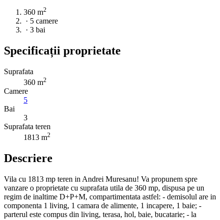
2
360 m
·
5 camere
·
3 bai
Specificații proprietate
Suprafata
2
360 m
Camere
5
Bai
3
Suprafata teren
2
1813 m
Descriere
Vila cu 1813 mp teren in Andrei Muresanu! Va propunem spre
vanzare o proprietate cu suprafata utila de 360 mp, dispusa pe un
regim de inaltime D+P+M, compartimentata astfel: - demisolul are in
componenta 1 living, 1 camara de alimente, 1 incapere, 1 baie; -
parterul este compus din living, terasa, hol, baie, bucatarie; - la