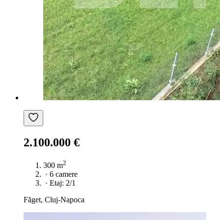
2.100.000 €
2
300 m
·
6 camere
·
Etaj: 2/1
Făget, Cluj-Napoca