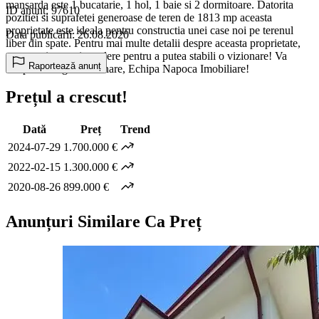
mansarda este 1 bucatarie, 1 hol, 1 baie si 2 dormitoare. Datorita
ID anunț: 97610
pozitiei si suprafetei generoase de teren de 1813 mp aceasta
proprietate este ideala pentru constructia unei case noi pe terenul
Data publicării: 26.08.2020
liber din spate. Pentru mai multe detalii despre aceasta proprietate,
contactati-ne cu incredere pentru a putea stabili o vizionare! Va
Raportează anunț
astept cu drag la vizionare, Echipa Napoca Imobiliare!
Prețul a crescut!
Dată
Preț
Trend
2024-07-29
1.700.000 €
2022-02-15
1.300.000 €
2020-08-26
899.000 €
Anunțuri Similare Ca Preț