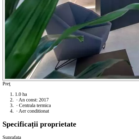
Preţ
1.0 ha
·
An const: 2017
·
Centrala termica
·
Aer conditionat
Specificații proprietate
Suprafata