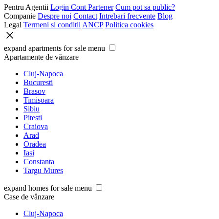
Pentru Agentii
Login Cont Partener
Cum pot sa public?
Companie
Despre noi
Contact
Intrebari frecvente
Blog
Legal
Termeni si conditii
ANCP
Politica cookies
expand apartments for sale menu
Apartamente de vânzare
Cluj-Napoca
Bucuresti
Brasov
Timisoara
Sibiu
Pitesti
Craiova
Arad
Oradea
Iasi
Constanta
Targu Mures
expand homes for sale menu
Case de vânzare
Cluj-Napoca