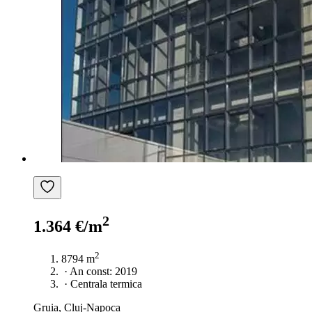
2
1.364 €/m
2
8794 m
·
An const: 2019
·
Centrala termica
Gruia, Cluj-Napoca