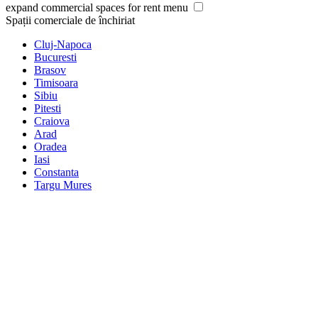
expand commercial spaces for rent menu
Spații comerciale de închiriat
Cluj-Napoca
Bucuresti
Brasov
Timisoara
Sibiu
Pitesti
Craiova
Arad
Oradea
Iasi
Constanta
Targu Mures