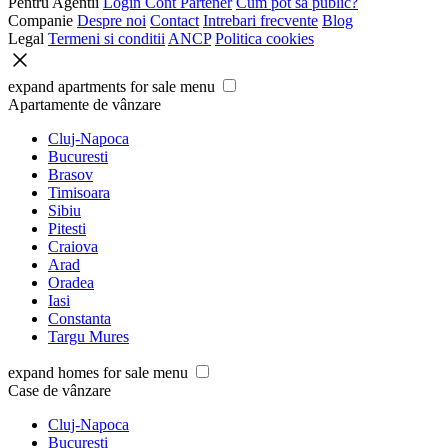
Pentru Agentii
Login Cont Partener
Cum pot sa public?
Companie
Despre noi
Contact
Intrebari frecvente
Blog
Legal
Termeni si conditii
ANCP
Politica cookies
expand apartments for sale menu
Apartamente de vânzare
Cluj-Napoca
Bucuresti
Brasov
Timisoara
Sibiu
Pitesti
Craiova
Arad
Oradea
Iasi
Constanta
Targu Mures
expand homes for sale menu
Case de vânzare
Cluj-Napoca
Bucuresti