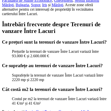
Facultatea de Stiinte Economice
,
Gheorgheni
,
Sensul giratoriu
Mărăști
,
Bulgaria
,
Sopor
,
Iris
și
Mărăști
.
Aceste zone oferă
alternative pentru cei interesați de proprietăți
în vecinătatea
cartierului Între Lacuri.
Întrebări frecvente despre Terenuri de
vanzare Între Lacuri
Ce prețuri sunt la terenuri de vanzare Între Lacuri?
Prețurile la terenuri de vanzare Între Lacuri variază între
93.000 € și 2.600.000 €
Ce suprafețe au terenuri de vanzare Între Lacuri?
Suprafețele la terenuri de vanzare Între Lacuri variază între
2220 mp și 2220 mp
Cât costă m2 la terenuri de vanzare Între Lacuri?
Costul pe m2 la terenuri de vanzare Între Lacuri variază între
41 €/m² și 41 €/m²