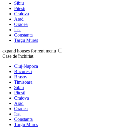
Sibiu
Pitesti
Craiova
Arad
Oradea
Iasi
Constanta
Targu Mures
expand houses for rent menu
Case de închiriat
Cluj-Napoca
Bucuresti
Brasov
Timisoara
Sibiu
Pitesti
Craiova
Arad
Oradea
Iasi
Constanta
Targu Mures