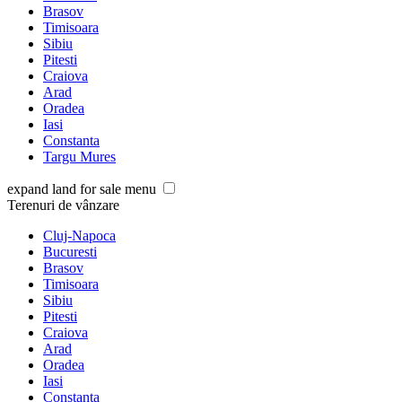
Brasov
Timisoara
Sibiu
Pitesti
Craiova
Arad
Oradea
Iasi
Constanta
Targu Mures
expand land for sale menu
Terenuri de vânzare
Cluj-Napoca
Bucuresti
Brasov
Timisoara
Sibiu
Pitesti
Craiova
Arad
Oradea
Iasi
Constanta