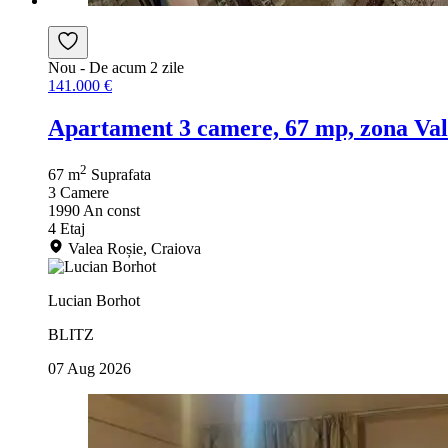
Nou
- De acum 2 zile
141.000 €
Apartament 3 camere, 67 mp, zona Val
2
67 m
Suprafata
3
Camere
1990
An const
4
Etaj
Valea Roșie, Craiova
Lucian Borhot
BLITZ
07 Aug 2026