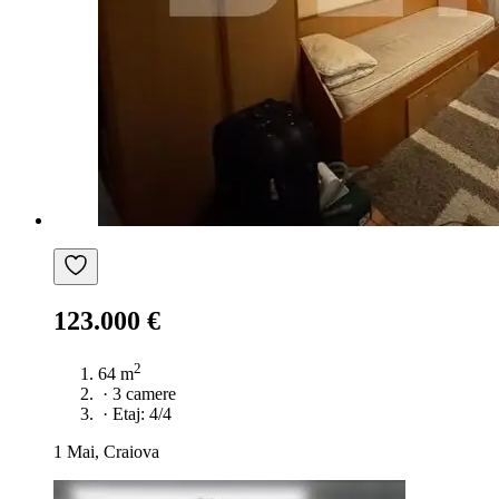
123.000 €
2
64 m
·
3 camere
·
Etaj: 4/4
1 Mai, Craiova