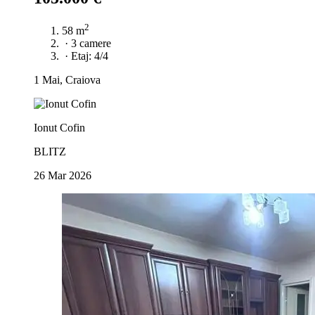
2
58 m
·
3 camere
·
Etaj: 4/4
1 Mai, Craiova
Ionut Cofin
BLITZ
26 Mar 2026