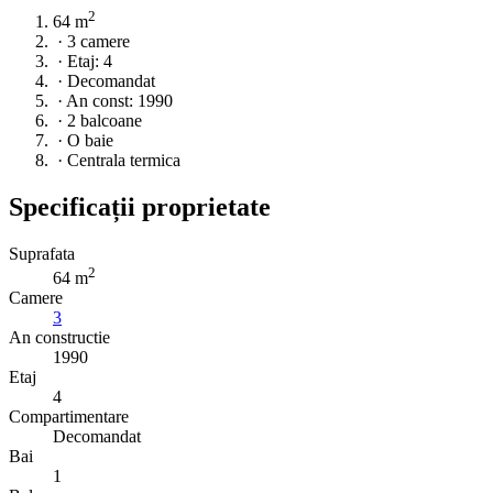
2
64 m
·
3 camere
·
Etaj: 4
·
Decomandat
·
An const: 1990
·
2 balcoane
·
O baie
·
Centrala termica
Specificații proprietate
Suprafata
2
64 m
Camere
3
An constructie
1990
Etaj
4
Compartimentare
Decomandat
Bai
1