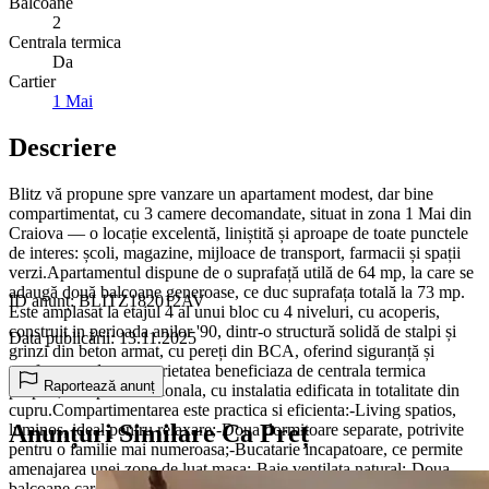
Balcoane
2
Centrala termica
Da
Cartier
1 Mai
Descriere
Blitz vă propune spre vanzare un apartament modest, dar bine
compartimentat, cu 3 camere decomandate, situat in zona 1 Mai din
Craiova — o locație excelentă, liniștită și aproape de toate punctele
de interes: școli, magazine, mijloace de transport, farmacii și spații
verzi.Apartamentul dispune de o suprafață utilă de 64 mp, la care se
adaugă două balcoane generoase, ce duc suprafața totală la 73 mp.
ID anunț: BLITZ182012AV
Este amplasat la etajul 4 al unui bloc cu 4 niveluri, cu acoperis,
construit in perioada anilor '90, dintr-o structură solidă de stalpi și
Data publicării: 13.11.2025
grinzi din beton armat, cu pereți din BCA, oferind siguranță și
confort, totodata, proprietatea beneficiaza de centrala termica
Raportează anunț
proprie, complet functionala, cu instalatia edificata in totalitate din
cupru.Compartimentarea este practica si eficienta:-Living spatios,
Anunțuri Similare Ca Preț
luminos, ideal pentru relaxare;-Doua dormitoare separate, potrivite
pentru o familie mai numeroasa;-Bucatarie incapatoare, ce permite
amenajarea unei zone de luat masa;-Baie ventilata natural;-Doua
balcoane care ofera spatiu suplimentar pentru depozitare sau