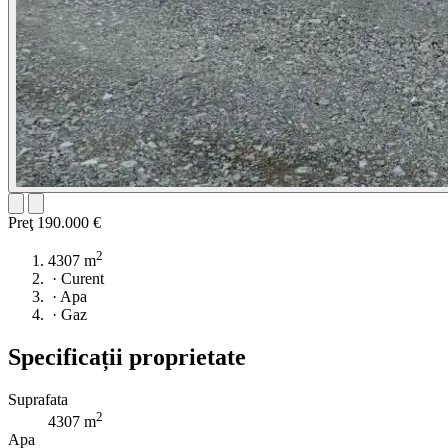
Preţ
190.000 €
2
4307 m
·
Curent
·
Apa
·
Gaz
Specificații proprietate
Suprafata
2
4307 m
Apa