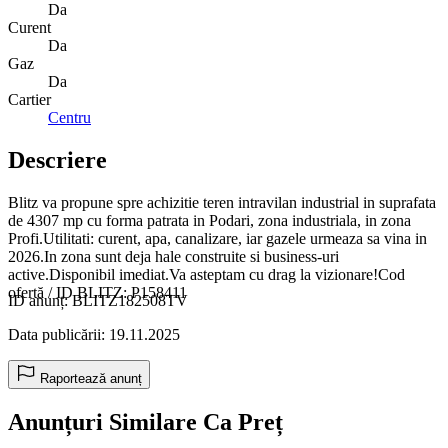
Da
Curent
Da
Gaz
Da
Cartier
Centru
Descriere
Blitz va propune spre achizitie teren intravilan industrial in suprafata
de 4307 mp cu forma patrata in Podari, zona industriala, in zona
Profi.Utilitati: curent, apa, canalizare, iar gazele urmeaza sa vina in
2026.In zona sunt deja hale construite si business-uri
active.Disponibil imediat.Va asteptam cu drag la vizionare!Cod
ofertă / ID BLITZ: P158411
ID anunț: BLITZ182508TV
Data publicării: 19.11.2025
Raportează anunț
Anunțuri Similare Ca Preț