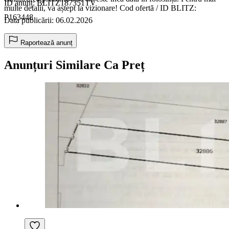
ID anunț: BLITZ187351TV
multe detalii, va aștept la vizionare! Cod ofertă / ID BLITZ:
P163448
Data publicării: 06.02.2026
Raportează anunț
Anunțuri Similare Ca Preț