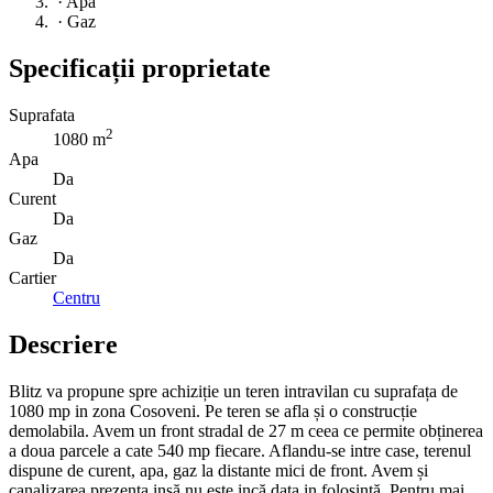
·
Apa
·
Gaz
Specificații proprietate
Suprafata
2
1080 m
Apa
Da
Curent
Da
Gaz
Da
Cartier
Centru
Descriere
Blitz va propune spre achiziție un teren intravilan cu suprafața de
1080 mp in zona Cosoveni. Pe teren se afla și o construcție
demolabila. Avem un front stradal de 27 m ceea ce permite obținerea
a doua parcele a cate 540 mp fiecare. Aflandu-se intre case, terenul
dispune de curent, apa, gaz la distante mici de front. Avem și
canalizarea prezenta insă nu este incă data in folosință. Pentru mai