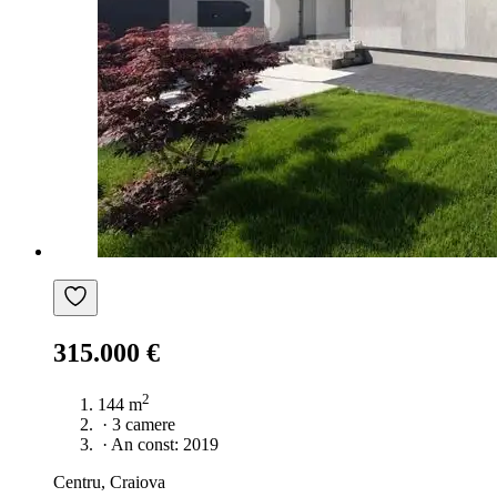
315.000 €
2
144 m
·
3 camere
·
An const: 2019
Centru, Craiova