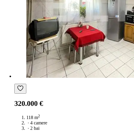
320.000 €
2
118 m
·
4 camere
·
2 bai