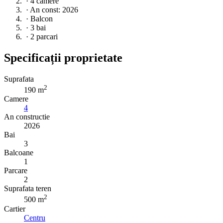
·
4 camere
·
An const: 2026
·
Balcon
·
3 bai
·
2 parcari
Specificații proprietate
Suprafata
2
190 m
Camere
4
An constructie
2026
Bai
3
Balcoane
1
Parcare
2
Suprafata teren
2
500 m
Cartier
Centru