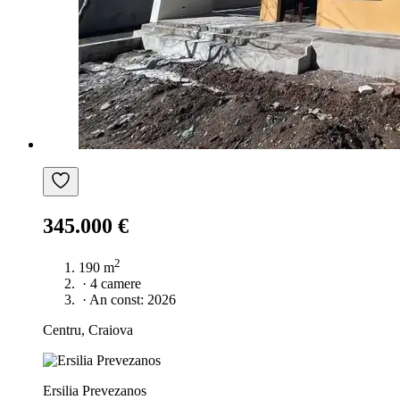
345.000 €
2
190 m
·
4 camere
·
An const: 2026
Centru, Craiova
Ersilia Prevezanos