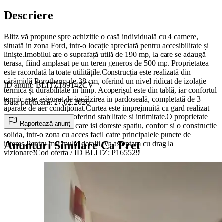
Descriere
Blitz vă propune spre achizitie o casă individuală cu 4 camere,
situată in zona Ford, intr-o locație apreciată pentru accesibilitate și
liniște.Imobilul are o suprafață utilă de 190 mp, la care se adaugă
terasa, fiind amplasat pe un teren generos de 500 mp. Proprietatea
este racordată la toate utilitățile.Construcția este realizată din
cărămidă Porotherm de 38 cm, oferind un nivel ridicat de izolație
ID anunț: BLITZ189142CV
termică și durabilitate in timp. Acoperișul este din tablă, iar confortul
termic este asigurat de incălzirea in pardoseală, completată de 3
Data publicării: 27.02.2026
aparate de aer condiționat.Curtea este imprejmuită cu gard realizat
pe fundatie din BCA, oferind stabilitate si intimitate.O proprietate
Raportează anunț
ideala pentru o familie care isi doreste spatiu, confort si o constructie
solida, intr-o zona cu acces facil catre principalele puncte de
Anunțuri Similare Ca Preț
interes.Pentru mai multe detalii, va asteptam cu drag la
vizionare!Cod oferta / ID BLITZ: P165529