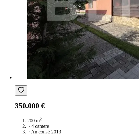
350.000 €
2
200 m
·
4 camere
·
An const: 2013