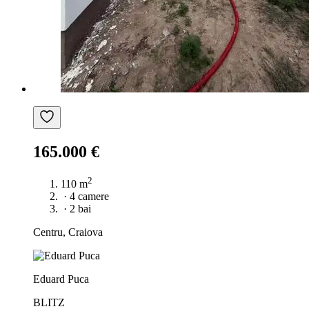
165.000 €
2
110 m
·
4 camere
·
2 bai
Centru, Craiova
Eduard Puca
BLITZ