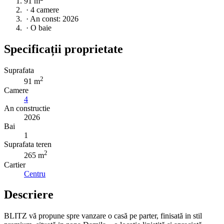
91 m
·
4 camere
·
An const: 2026
·
O baie
Specificații proprietate
Suprafata
2
91 m
Camere
4
An constructie
2026
Bai
1
Suprafata teren
2
265 m
Cartier
Centru
Descriere
BLITZ vă propune spre vanzare o casă pe parter, finisată in stil