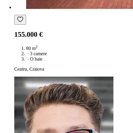
155.000 €
2
80 m
·
3 camere
·
O baie
Centru, Craiova