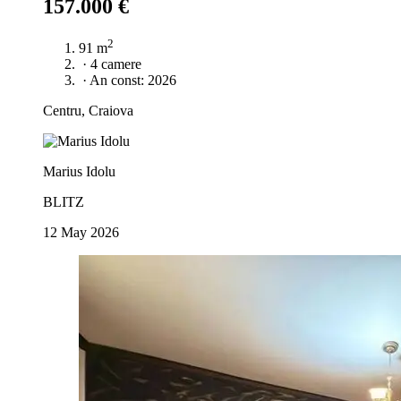
157.000 €
2
91 m
·
4 camere
·
An const: 2026
Centru, Craiova
Marius Idolu
BLITZ
12 May 2026