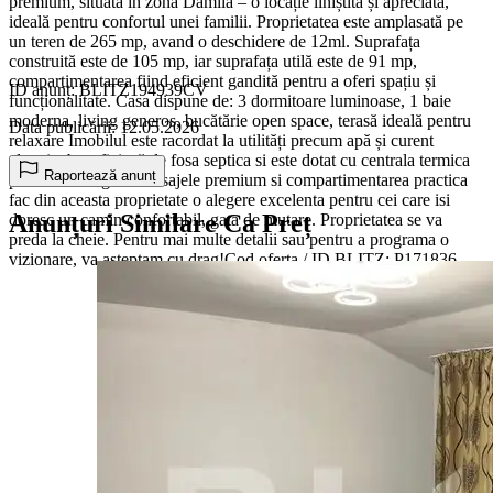
premium, situată in zona Damila – o locație liniștită și apreciată,
ideală pentru confortul unei familii. Proprietatea este amplasată pe
un teren de 265 mp, avand o deschidere de 12ml. Suprafața
construită este de 105 mp, iar suprafața utilă este de 91 mp,
compartimentarea fiind eficient gandită pentru a oferi spațiu și
ID anunț: BLITZ194939CV
funcționalitate. Casa dispune de: 3 dormitoare luminoase, 1 baie
moderna, living generos, bucătărie open space, terasă ideală pentru
Data publicării: 12.05.2026
relaxare Imobilul este racordat la utilități precum apă și curent
electric, beneficiază de fosa septica si este dotat cu centrala termica
Raportează anunț
pe butelie de gaz. Finisajele premium si compartimentarea practica
fac din aceasta proprietate o alegere excelenta pentru cei care isi
Anunțuri Similare Ca Preț
doresc un camin confortabil, gata de mutare. Proprietatea se va
preda la cheie. Pentru mai multe detalii sau pentru a programa o
vizionare, va asteptam cu drag!Cod oferta / ID BLITZ: P171836