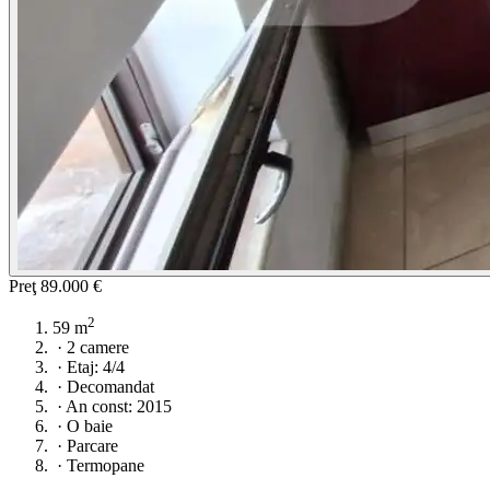
Preţ
89.000 €
2
59 m
·
2 camere
·
Etaj: 4/4
·
Decomandat
·
An const: 2015
·
O baie
·
Parcare
·
Termopane