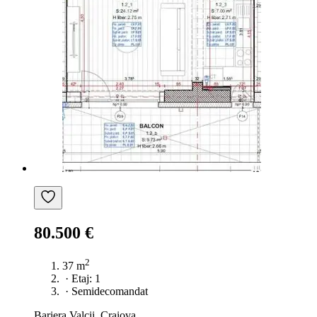
80.500 €
2
37 m
·
Etaj: 1
·
Semidecomandat
Bariera Valcii, Craiova