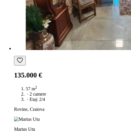
135.000 €
2
57 m
·
2 camere
·
Etaj: 2/4
Rovine, Craiova
Marius Utu