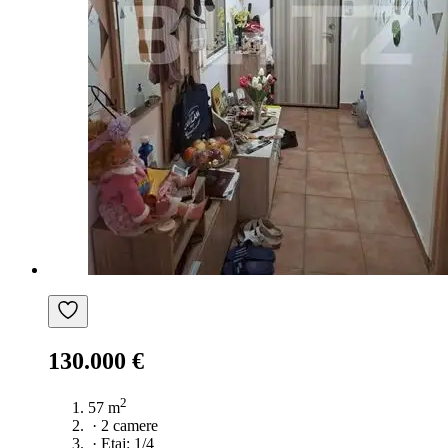
130.000 €
2
57 m
·
2 camere
·
Etaj: 1/4