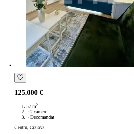
125.000 €
2
57 m
·
2 camere
·
Decomandat
Centru, Craiova