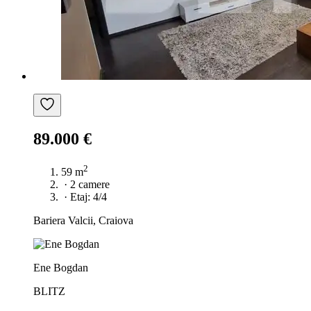
89.000 €
2
59 m
·
2 camere
·
Etaj: 4/4
Bariera Valcii, Craiova
Ene Bogdan
BLITZ