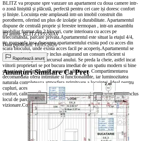
BLITZ va propune spre vanzare un apartament cu doua camere intr-
o zonă liniștită și plăcută, perfectă pentru cei care iși doresc confort
și liniște. Locuința este amplasată intr-un imobil construit din
porotherm, oferind un plus de izolație și durabilitate. Apartamentul
dispune de centrală proprie și ferestre termopan , intr-un ansamblu
imobiliar format din 2 blocuri, curte interioara cu acces pe
ID anunț: BLITZ195550AV
telecomanda, parcare privata.Apartamentul este situat la etajul 4/4,
tip mansarda insa deasupra apartamentului exista pod cu acces din
Data publicării: 18.05.2026
scara blocului, unde exista acces facil pe acoperiș.Apartamentul se
vinde cu loc de parcare inclus asigurand un consum eficient si
Raportează anunț
confort termic pe tot parcursul anului. Se preda la cheie, astfel incat
viitorii proprietari se pot bucura imediat de un spatiu modern si bine
Anunțuri Similare Ca Preț
organizat, fara grija unor renovari ulterioare. Compartimentarea
decomandata ofera intimitate si functionalitate, iar luminozitatea
naturala completeaza atmosfera primitoare a locuintei. Ideal pentru
cupluri, acest apartament reprezinta un echilibru perfect intre
confort, calitate si liniste. La pretul afisat se adauga Tva si este inclus
locul de parcare. Pentru mai multe detalii va asteptam la
vizionare.Cod oferta / ID BLITZ: P172483