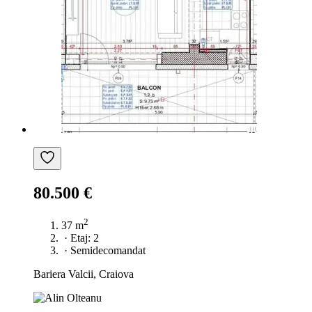
80.500 €
2
37 m
·
Etaj: 2
·
Semidecomandat
Bariera Valcii, Craiova