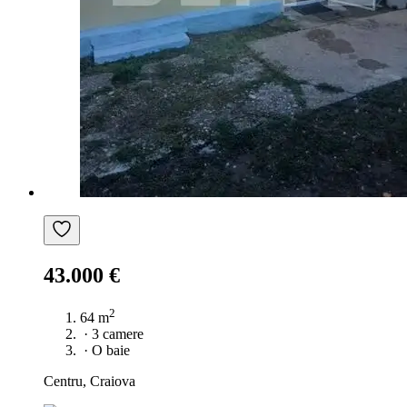
43.000 €
2
64 m
·
3 camere
·
O baie
Centru, Craiova