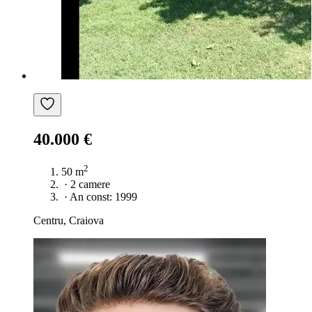
40.000 €
2
50 m
·
2 camere
·
An const: 1999
Centru, Craiova