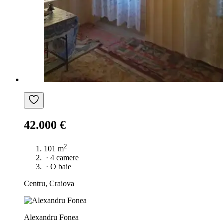
42.000 €
2
101 m
·
4 camere
·
O baie
Centru, Craiova
Alexandru Fonea