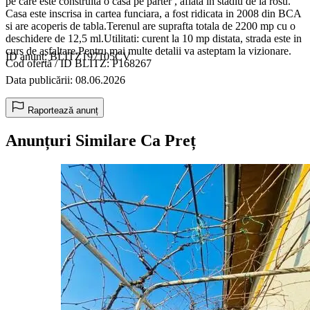
pe care este construita o casa pe parter , aflata in stadiu de la rosu.
Casa este inscrisa in cartea funciara, a fost ridicata in 2008 din BCA
si are acoperis de tabla.Terenul are suprafta totala de 2200 mp cu o
deschidere de 12,5 ml.Utilitati: curent la 10 mp distata, strada este in
curs de asfaltare.Pentru mai multe detalii va asteptam la vizionare.
ID anunț: BLITZ197105CV
Cod ofertă / ID BLITZ: P168267
Data publicării: 08.06.2026
Raportează anunț
Anunțuri Similare Ca Preț