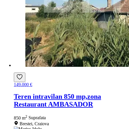
149.000 €
Teren intravilan 850 mp,zona
Restaurant AMBASADOR
2
850 m
Suprafata
Brestei, Craiova