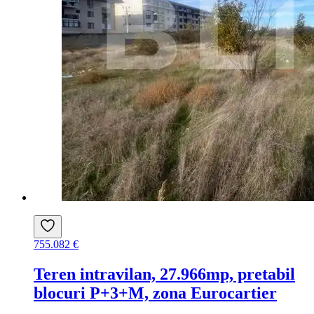
755.082 €
Teren intravilan, 27.966mp, pretabil
blocuri P+3+M, zona Eurocartier