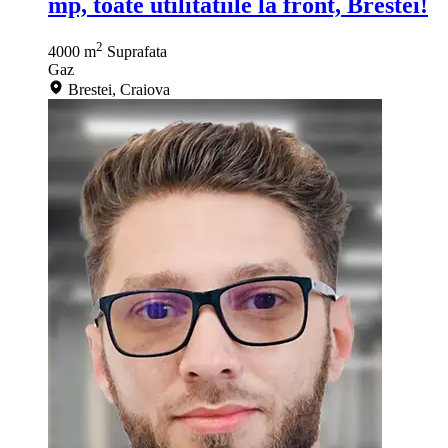
mp, toate utilitatiile la front, Brestei!
2
4000 m
Suprafata
Gaz
Brestei, Craiova