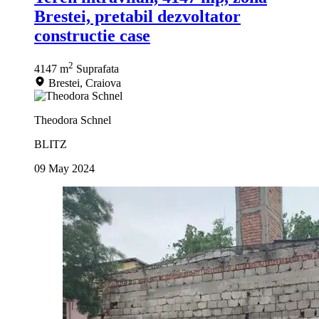
Brestei, pretabil dezvoltator
constructie case
2
4147 m
Suprafata
Brestei, Craiova
Theodora Schnel
BLITZ
09 May 2024