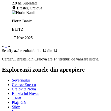
2.8 ha
Suprafata
Brestei, Craiova
Florin Banita
BLITZ
17 Nov 2025
«
1
»
Se afișează rezultatele 1 - 14 din 14
Cartierul Brestei din Craiova are 14 terenuri de vanzare listate.
Explorează zonele din apropiere
Severinului
George Enescu
Craiovița Nouă
Brazda lui Novac
1 Mai
Piața Gării
Siloz