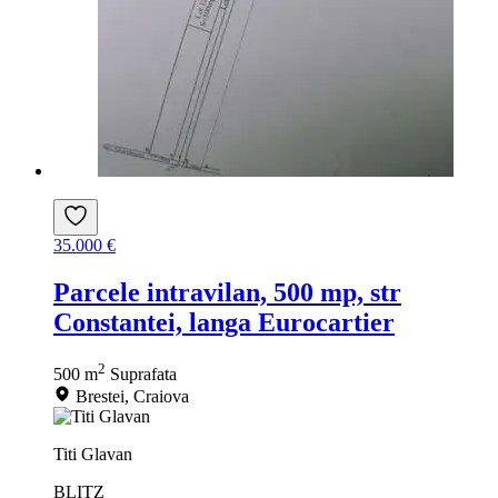
35.000 €
Parcele intravilan, 500 mp, str
Constantei, langa Eurocartier
2
500 m
Suprafata
Brestei, Craiova
Titi Glavan
BLITZ