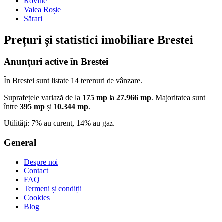
Rovine
Valea Roșie
Sărari
Prețuri și statistici imobiliare Brestei
Anunțuri active în Brestei
În Brestei sunt listate 14 terenuri de vânzare.
Suprafețele variază de la
175 mp
la
27.966 mp
. Majoritatea sunt
între
395 mp
și
10.344 mp
.
Utilități: 7% au curent, 14% au gaz.
General
Despre noi
Contact
FAQ
Termeni și condiții
Cookies
Blog