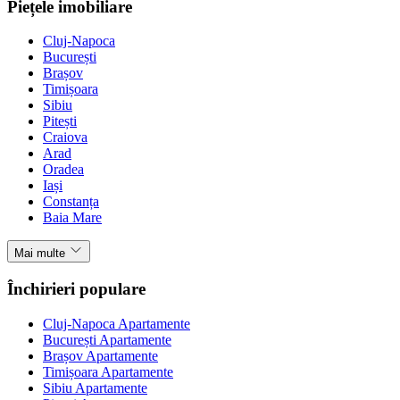
Piețele imobiliare
Cluj-Napoca
București
Brașov
Timișoara
Sibiu
Pitești
Craiova
Arad
Oradea
Iași
Constanța
Baia Mare
Mai multe
Închirieri populare
Cluj-Napoca Apartamente
București Apartamente
Brașov Apartamente
Timișoara Apartamente
Sibiu Apartamente