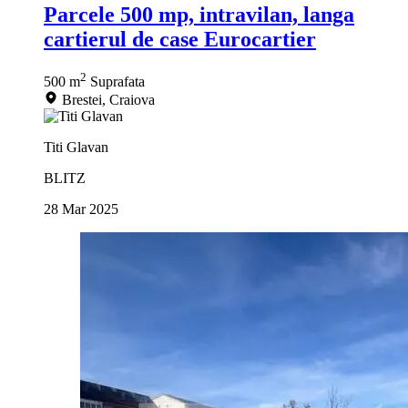
Parcele 500 mp, intravilan, langa
cartierul de case Eurocartier
2
500 m
Suprafata
Brestei, Craiova
Titi Glavan
BLITZ
28 Mar 2025