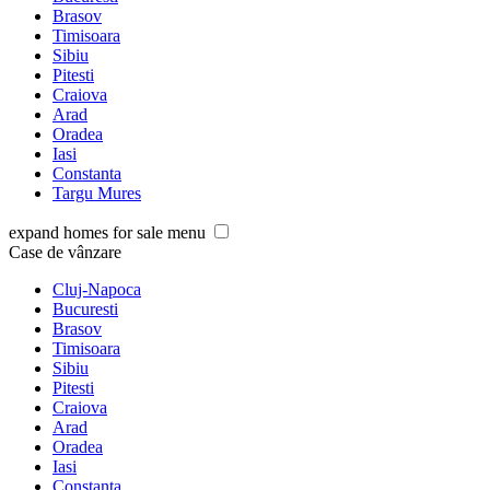
Brasov
Timisoara
Sibiu
Pitesti
Craiova
Arad
Oradea
Iasi
Constanta
Targu Mures
expand homes for sale menu
Case de vânzare
Cluj-Napoca
Bucuresti
Brasov
Timisoara
Sibiu
Pitesti
Craiova
Arad
Oradea
Iasi
Constanta