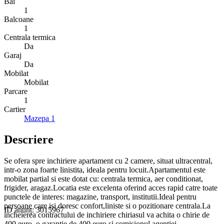
Bai
1
Balcoane
1
Centrala termica
Da
Garaj
Da
Mobilat
Mobilat
Parcare
1
Cartier
Mazepa 1
Descriere
Se ofera spre inchiriere apartament cu 2 camere, situat ultracentral,
intr-o zona foarte linistita, ideala pentru locuit.Apartamentul este
mobilat partial si este dotat cu: centrala termica, aer conditionat,
frigider, aragaz.Locatia este excelenta oferind acces rapid catre toate
punctele de interes: magazine, transport, institutii.Ideal pentru
persoane care isi doresc confort,liniste si o pozitionare centrala.La
ID anunț: 3015967
incheierea contractului de inchiriere chiriasul va achita o chirie de
400 euro, o garantie de 400 euro si comisionul agentiei