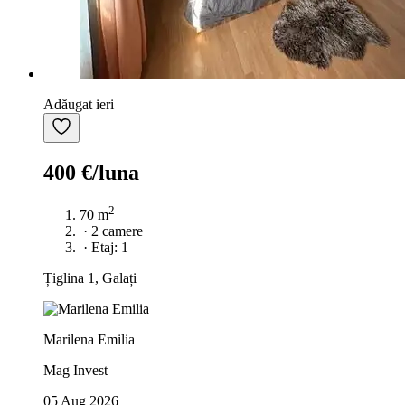
Adăugat ieri
400 €/luna
2
70 m
·
2 camere
·
Etaj: 1
Țiglina 1, Galați
Marilena Emilia
Mag Invest
05 Aug 2026