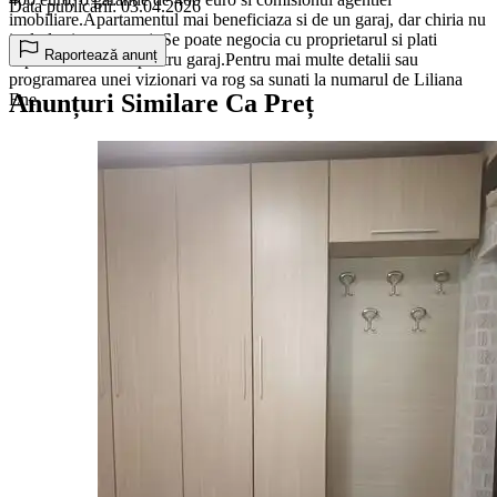
Data publicării: 03.04.2026
imobiliare.Apartamentul mai beneficiaza si de un garaj, dar chiria nu
include si acest garaj. Se poate negocia cu proprietarul si plati
Raportează anunț
suplimentar chiria pentru garaj.Pentru mai multe detalii sau
programarea unei vizionari va rog sa sunati la numarul de Liliana
Anunțuri Similare Ca Preț
Ene.