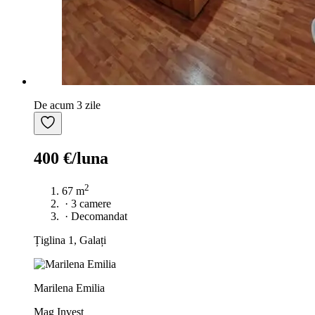
De acum 3 zile
400 €/luna
2
67 m
·
3 camere
·
Decomandat
Țiglina 1, Galați
Marilena Emilia
Mag Invest