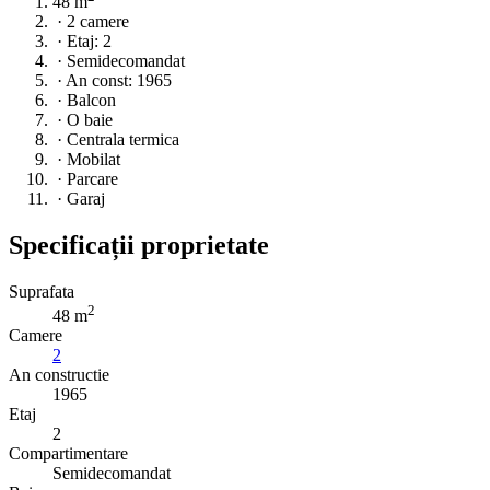
48 m
·
2 camere
·
Etaj: 2
·
Semidecomandat
·
An const: 1965
·
Balcon
·
O baie
·
Centrala termica
·
Mobilat
·
Parcare
·
Garaj
Specificații proprietate
Suprafata
2
48 m
Camere
2
An constructie
1965
Etaj
2
Compartimentare
Semidecomandat