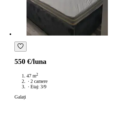
550 €/luna
2
47 m
·
2 camere
·
Etaj: 3/9
Galați