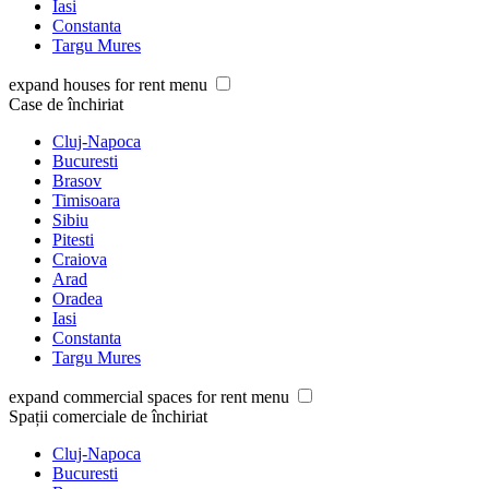
Iasi
Constanta
Targu Mures
expand houses for rent menu
Case de închiriat
Cluj-Napoca
Bucuresti
Brasov
Timisoara
Sibiu
Pitesti
Craiova
Arad
Oradea
Iasi
Constanta
Targu Mures
expand commercial spaces for rent menu
Spații comerciale de închiriat
Cluj-Napoca
Bucuresti