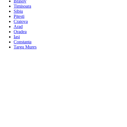
Brasov
Timisoara
Sibiu
Pitesti
Craiova
Arad
Oradea
Iasi
Constanta
Targu Mures