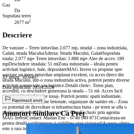
Gaz
Da
Suprafata teren
2
2077 m
Descriere
De vanzare – Teren intravilan 2.077 mp, stradal – zona industriala,
Galati, strada MaculuiAdresa: Strada Macului, GalatiSuprafata
totala: 2.077 mp• Teren intravilan: 1.888 mp• Alee de acces: 189
mpDeschidere stradala: 51 mlZona industriala – ideala pentru
activitati logistice, hale, depozitareMAG Invest va propune spre
vanzare un teren intravilan amplasat excelent, cu acces direct din
ID anunț: 3050467
strada Macului, intr-o zona industriala activa, potrivit pentru diverse
activitati comerciale sau logistice.Detalii cheie:- Teren plan,
Data publicării: 24.04.2026
accesibil, cu deschidere generoasa la strada – 51 ml- Acces facil
pentru vehicule de mare tonaj- Potrivit pentru: spatii industriale,
Raportează anunț
parcare utilaje, platforme betonate, organizare de santier etc.- Zona
cu potential de dezvoltare si infrastructura buna - pe teren se afla o
Anunțuri Similare Ca Preț
platforma betonata.Pret vanzare: 75 €/mpExclusiv prin agentia
MAG InvestContact: Marian Ene – 0740 949 871Contacteaza-ne
pentru detalii suplimentare si stabilirea unei vizionari!Aceasta oferta
este o rara in zona industriala a Galatiului.