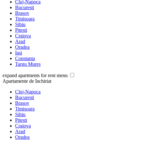
Cluj-Napoca
Bucuresti
Brasov
Timisoara
Sibiu
Pitesti
Craiova
Arad
Oradea
Iasi
Constanta
Targu Mures
expand apartments for rent menu
Apartamente de închiriat
Cluj-Napoca
Bucuresti
Brasov
Timisoara
Sibiu
Pitesti
Craiova
Arad
Oradea