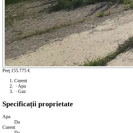
Preţ
155.775 €
Curent
·
Apa
·
Gaz
Specificații proprietate
Apa
Da
Curent
Da