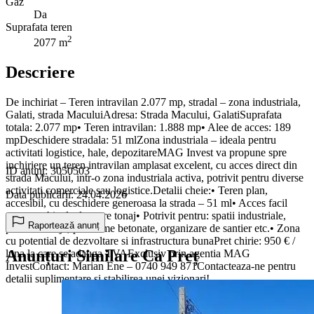
Gaz
Da
Suprafata teren
2
2077 m
Descriere
De inchiriat – Teren intravilan 2.077 mp, stradal – zona industriala,
Galati, strada MaculuiAdresa: Strada Macului, GalatiSuprafata
totala: 2.077 mp• Teren intravilan: 1.888 mp• Alee de acces: 189
mpDeschidere stradala: 51 mlZona industriala – ideala pentru
activitati logistice, hale, depozitareMAG Invest va propune spre
inchiriere un teren intravilan amplasat excelent, cu acces direct din
ID anunț: 3050503
strada Macului, intr-o zona industriala activa, potrivit pentru diverse
activitati comerciale sau logistice.Detalii cheie:• Teren plan,
Data publicării: 24.04.2026
accesibil, cu deschidere generoasa la strada – 51 ml• Acces facil
pentru vehicule de mare tonaj• Potrivit pentru: spatii industriale,
Raportează anunț
parcare utilaje, platforme betonate, organizare de santier etc.• Zona
cu potential de dezvoltare si infrastructura bunaPret chirie: 950 € /
Anunțuri Similare Ca Preț
luna la care se adauga TVAExclusiv prin agentia MAG
InvestContact: Marian Ene – 0740 949 871Contacteaza-ne pentru
detalii suplimentare si stabilirea unei vizionari!