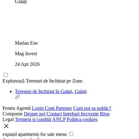
Galați
Marian Ene
Mag Invest
24 Apr 2026
Explorează Terenuri de închiriat pe Zone
Terenuri de închiriat în Galați, Galați
Pentru Agentii
Login Cont Partener
Cum pot sa public?
Companie
Despre noi
Contact
Intrebari frecvente
Blog
Legal
Termeni si conditii
ANCP
Politica cookies
expand apartments for sale menu