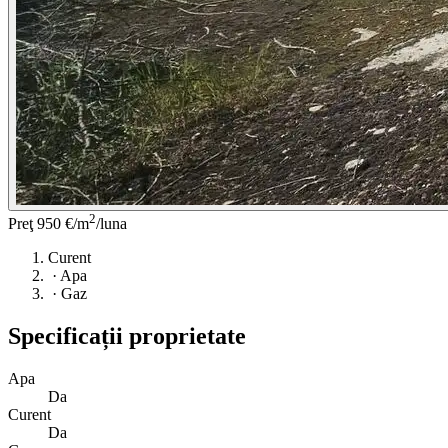
2
Preţ
950 €/m
/luna
Curent
·
Apa
·
Gaz
Specificații proprietate
Apa
Da
Curent
Da