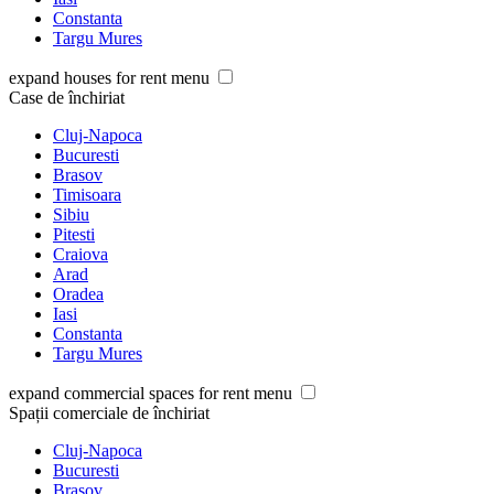
Constanta
Targu Mures
expand houses for rent menu
Case de închiriat
Cluj-Napoca
Bucuresti
Brasov
Timisoara
Sibiu
Pitesti
Craiova
Arad
Oradea
Iasi
Constanta
Targu Mures
expand commercial spaces for rent menu
Spații comerciale de închiriat
Cluj-Napoca
Bucuresti
Brasov