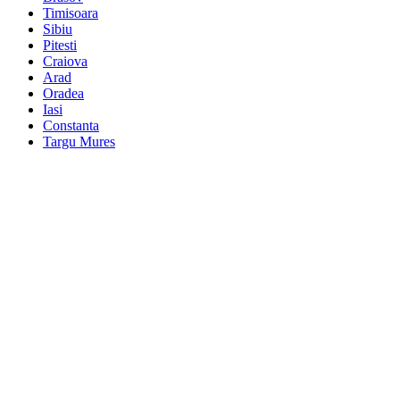
Timisoara
Sibiu
Pitesti
Craiova
Arad
Oradea
Iasi
Constanta
Targu Mures