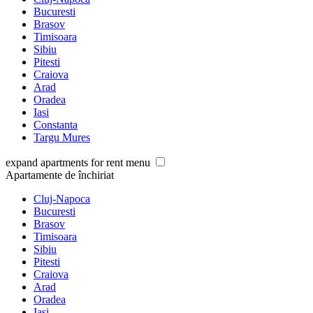
Bucuresti
Brasov
Timisoara
Sibiu
Pitesti
Craiova
Arad
Oradea
Iasi
Constanta
Targu Mures
expand apartments for rent menu
Apartamente de închiriat
Cluj-Napoca
Bucuresti
Brasov
Timisoara
Sibiu
Pitesti
Craiova
Arad
Oradea
Iasi