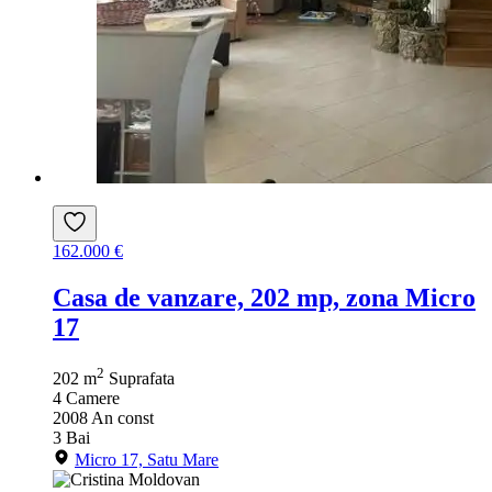
162.000 €
Casa de vanzare, 202 mp, zona Micro
17
2
202 m
Suprafata
4
Camere
2008
An const
3
Bai
Micro 17, Satu Mare