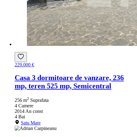
229.000 €
Casa 3 dormitoare de vanzare, 236
mp, teren 525 mp, Semicentral
2
256 m
Suprafata
4
Camere
2014
An const
4
Bai
Satu Mare