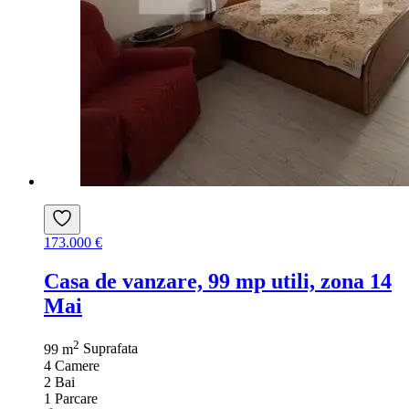
173.000 €
Casa de vanzare, 99 mp utili, zona 14
Mai
2
99 m
Suprafata
4
Camere
2
Bai
1
Parcare