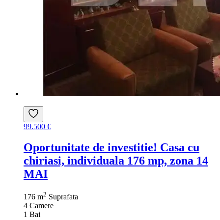
99.500 €
Oportunitate de investitie! Casa cu
chiriasi, individuala 176 mp, zona 14
MAI
2
176 m
Suprafata
4
Camere
1
Bai