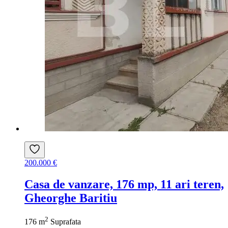
200.000 €
Casa de vanzare, 176 mp, 11 ari teren,
Gheorghe Baritiu
2
176 m
Suprafata