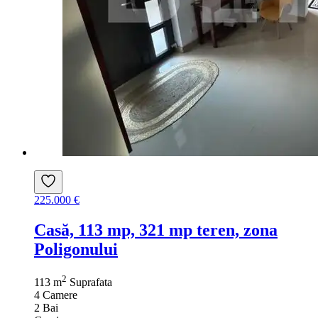
225.000 €
Casă, 113 mp, 321 mp teren, zona
Poligonului
2
113 m
Suprafata
4
Camere
2
Bai