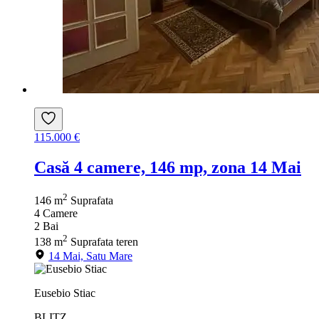
115.000 €
Casă 4 camere, 146 mp, zona 14 Mai
2
146 m
Suprafata
4
Camere
2
Bai
2
138 m
Suprafata teren
14 Mai, Satu Mare
Eusebio Stiac
BLITZ