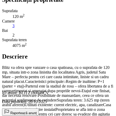
Suprafata
2
120 m
Camere
3
Bai
2
Suprafata teren
2
4075 m
Descriere
Blitz va ofera spre vanzare o casa spatioasa, cu o suprafata de 120
mp, situata intr-o zona linistita din localitatea Agris, judetul Satu
Mare – perfecta pentru cei care cauta intimitate, liniste si un cadru
natural placut.Caracteristici principale:-Regim de inaltime: P+1
(parter + etaj)-Parterul este la stadiul de rosu – ofera libertatea de a fi
compartimentat si amenajat dupa propriile nevoi-Etajul este finisat,
ID anunț: BLITZ180046CV
dar necesita renovare-Posibilitate de mansardare, ceea ce ofera un
potential suplimentar de extindereSuprafata teren: 3.625 mp (teren
Data publicării: 20.10.2025
arabil aferent)Utilitati existente: curent electric, apa, canalizareCasa
nu are sistem de incalzire instalatProprietatea se afla intr-o zona
Raportează anunț
foarte linistita, ideala pentru cei care doresc sa evadeze din agitatia