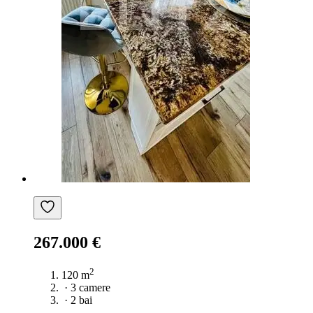
267.000 €
2
120 m
·
3 camere
·
2 bai