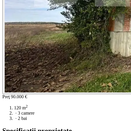
Preţ
90.000 €
2
120 m
·
3 camere
·
2 bai
Specificații proprietate