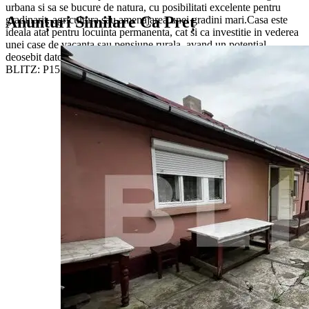
urbana si sa se bucure de natura, cu posibilitati excelente pentru
Anunțuri Similare Ca Preț
gradinarit, agricultura sau amenajarea unei gradini mari.Casa este
ideala atat pentru locuinta permanenta, cat si ca investitie in vederea
unei case de vacanta sau pensiune rurala, avand un potential
deosebit datorita pozitionarii si suprafetei terenului.Cod oferta / ID
BLITZ: P155533