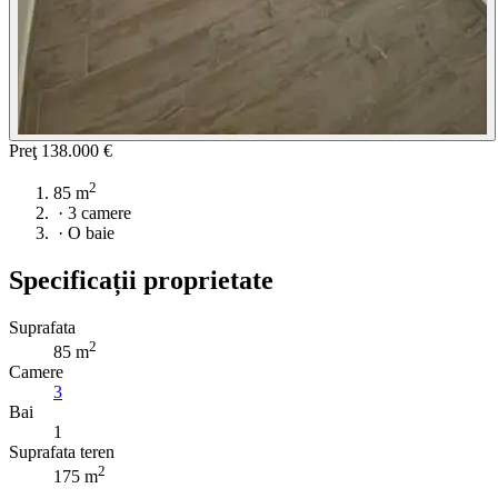
Preţ
138.000 €
2
85 m
·
3 camere
·
O baie
Specificații proprietate
Suprafata
2
85 m
Camere
3
Bai
1
Suprafata teren
2
175 m