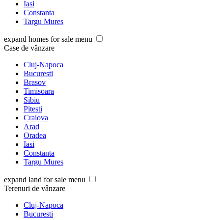
Iasi
Constanta
Targu Mures
expand homes for sale menu
Case de vânzare
Cluj-Napoca
Bucuresti
Brasov
Timisoara
Sibiu
Pitesti
Craiova
Arad
Oradea
Iasi
Constanta
Targu Mures
expand land for sale menu
Terenuri de vânzare
Cluj-Napoca
Bucuresti