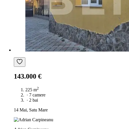
143.000 €
2
225 m
·
7 camere
·
2 bai
14 Mai, Satu Mare