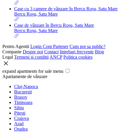
Case cu 3 camere de vânzare în Bercu Roșu, Satu Mare
Bercu Roșu, Satu Mare
Case de vânzare în Bercu Roșu, Satu Mare
Bercu Roșu, Satu Mare
Pentru Agentii
Login Cont Partener
Cum pot sa public?
Companie
Despre noi
Contact
Intrebari frecvente
Blog
Legal
Termeni si conditii
ANCP
Politica cookies
expand apartments for sale menu
Apartamente de vânzare
Cluj-Napoca
Bucuresti
Brasov
Timisoara
Sibiu
Pitesti
Craiova
Arad
Oradea