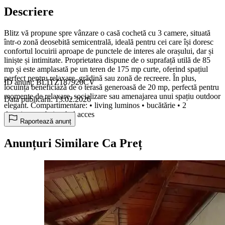
Descriere
Blitz vă propune spre vânzare o casă cochetă cu 3 camere, situată
într-o zonă deosebită semicentrală, ideală pentru cei care își doresc
confortul locuirii aproape de punctele de interes ale orașului, dar și
liniște și intimitate. Proprietatea dispune de o suprafață utilă de 85
mp și este amplasată pe un teren de 175 mp curte, oferind spațiul
perfect pentru relaxare, grădină sau zonă de recreere. În plus,
ID anunț: BLITZ187920CV
locuința beneficiază de o terasă generoasă de 20 mp, perfectă pentru
momente de relaxare, socializare sau amenajarea unui spațiu outdoor
Data publicării: 13.02.2026
elegant. Compartimentare: • living luminos • bucătărie • 2
dormitoare • baie • hol acces
Raportează anunț
Anunțuri Similare Ca Preț