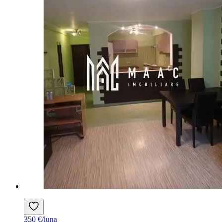
350 €/luna