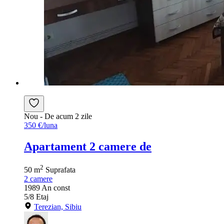
Nou
- De acum 2 zile
350 €/luna
Apartament 2 camere de
2
50 m
Suprafata
2
camere
1989
An const
5/8
Etaj
Terezian, Sibiu