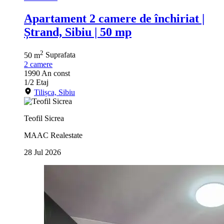
Apartament 2 camere de închiriat |
Ștrand, Sibiu | 50 mp
2
50 m
Suprafata
2
camere
1990
An const
1/2
Etaj
Tilișca, Sibiu
Teofil Sicrea
MAAC Realestate
28 Jul 2026