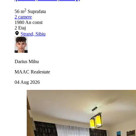
2
56 m
Suprafata
2
camere
1980
An const
2
Etaj
Ștrand, Sibiu
Darius Mihu
MAAC Realestate
04 Aug 2026