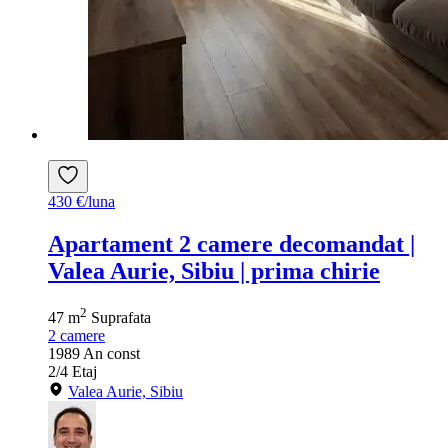
430 €/luna
Apartament 2 camere decomandat |
Valea Aurie, Sibiu | prima chirie
2
47 m
Suprafata
2
camere
1989
An const
2/4
Etaj
Valea Aurie, Sibiu