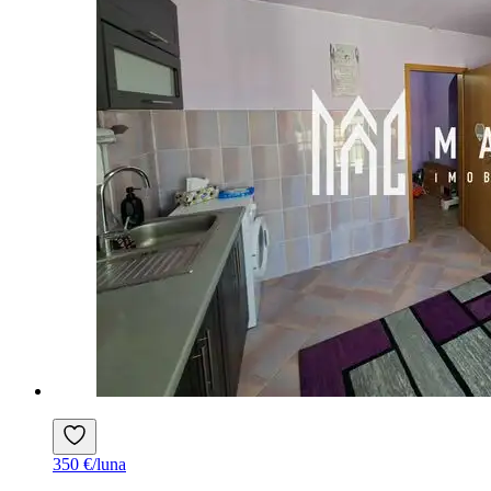
350 €/luna