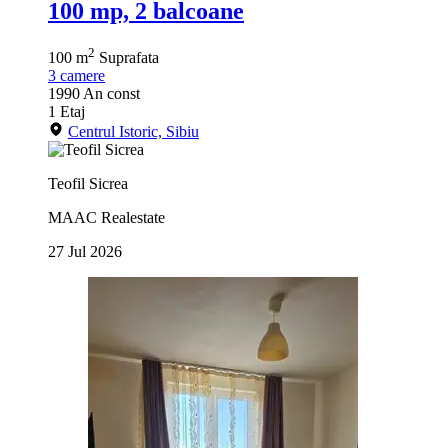
100 mp, 2 balcoane
2
100 m
Suprafata
3
camere
1990
An const
1
Etaj
Centrul Istoric, Sibiu
Teofil Sicrea
MAAC Realestate
27 Jul 2026