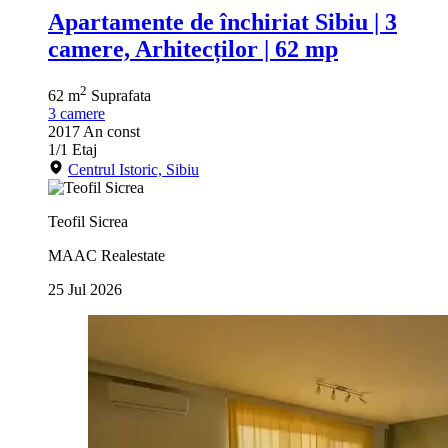
Apartamente de închiriat Sibiu | 3
camere, Arhitecților | 62 mp
2
62 m
Suprafata
3
camere
2017
An const
1/1
Etaj
Centrul Istoric, Sibiu
Teofil Sicrea
MAAC Realestate
25 Jul 2026