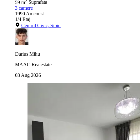
2
59 m
Suprafata
3
camere
1990
An const
1/4
Etaj
Centrul Civic, Sibiu
Darius Mihu
MAAC Realestate
03 Aug 2026