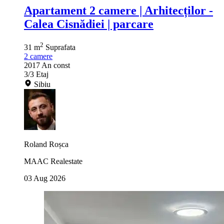
Apartament 2 camere | Arhitecților -
Calea Cisnădiei | parcare
2
31 m
Suprafata
2
camere
2017
An const
3/3
Etaj
Sibiu
Roland Roșca
MAAC Realestate
03 Aug 2026