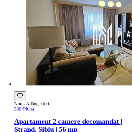
Nou
- Adăugat ieri
380 €/luna
Apartament 2 camere decomandat |
Ștrand, Sibiu | 56 mp