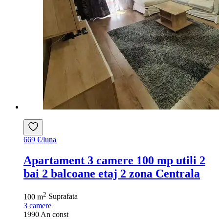
669 €/luna
Apartament 3 camere 100 mp utili 2
bai 2 balcoane etaj 2 zona Centrala
2
100 m
Suprafata
3
camere
1990
An const