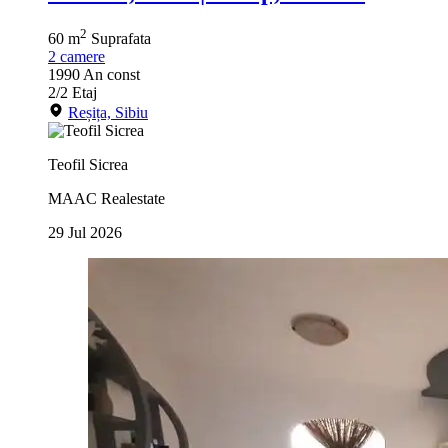
2
60 m
Suprafata
2
camere
1990
An const
2/2
Etaj
Reșița, Sibiu
Teofil Sicrea
MAAC Realestate
29 Jul 2026