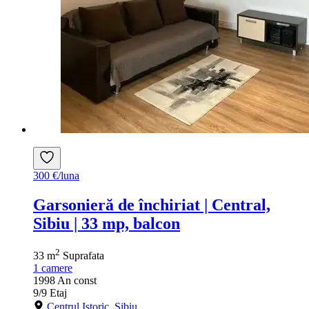
300 €/luna
Garsonieră de închiriat | Central,
Sibiu | 33 mp, balcon
2
33 m
Suprafata
1
camere
1998
An const
9/9
Etaj
Centrul Istoric, Sibiu