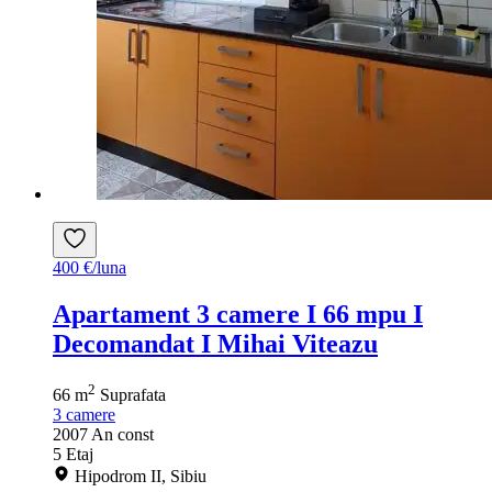
400 €/luna
Apartament 3 camere I 66 mpu I
Decomandat I Mihai Viteazu
2
66 m
Suprafata
3
camere
2007
An const
5
Etaj
Hipodrom II, Sibiu