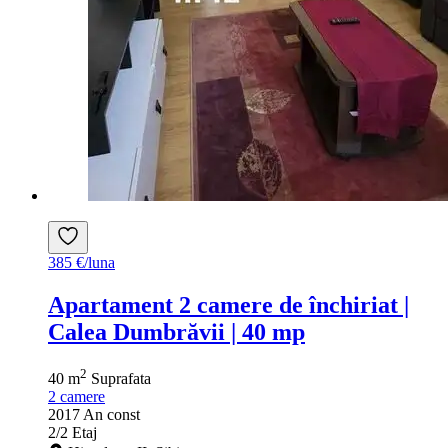
385 €/luna
Apartament 2 camere de închiriat |
Calea Dumbrăvii | 40 mp
2
40 m
Suprafata
2
camere
2017
An const
2/2
Etaj