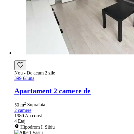
Nou
- De acum 2 zile
399 €/luna
Apartament 2 camere de
2
50 m
Suprafata
2
camere
1980
An const
4
Etaj
Hipodrom I, Sibiu