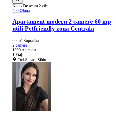
Nou
- De acum 2 zile
400 €/luna
Apartament modern 2 camere 60 mp
utili Petfriendly zona Centrala
2
60 m
Suprafata
2
camere
1990
An const
1
Etaj
Trei Stejari, Sibiu