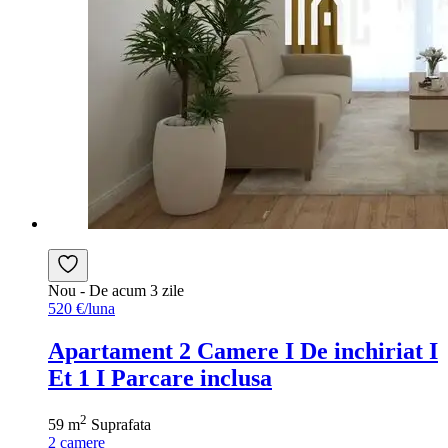
Nou
- De acum 3 zile
520 €/luna
Apartament 2 Camere I De inchiriat I
Et 1 I Parcare inclusa
2
59 m
Suprafata
2
camere