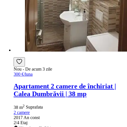
Nou
- De acum 3 zile
300 €/luna
Apartament 2 camere de închiriat |
Calea Dumbrăvii | 38 mp
2
38 m
Suprafata
2
camere
2017
An const
2/4
Etaj