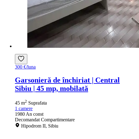
300 €/luna
Garsonieră de închiriat | Central
Sibiu | 45 mp, mobilată
2
45 m
Suprafata
1
camere
1980
An const
Decomandat
Compartimentare
Hipodrom II, Sibiu