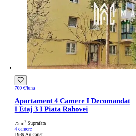
700 €/luna
Apartament 4 Camere I Decomandat
I Etaj 3 I Piata Rahovei
2
75 m
Suprafata
4
camere
1989
An const