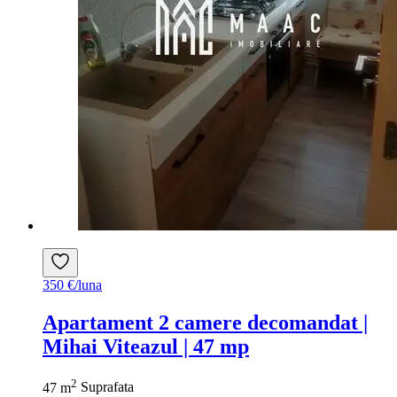
350 €/luna
Apartament 2 camere decomandat |
Mihai Viteazul | 47 mp
2
47 m
Suprafata