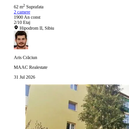
2
62 m
Suprafata
2
camere
1900
An const
2/10
Etaj
Hipodrom II, Sibiu
Aris Crăciun
MAAC Realestate
31 Jul 2026