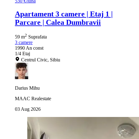
530 €/luna
Apartament 3 camere | Etaj 1 |
Parcare | Calea Dumbravii
2
59 m
Suprafata
3
camere
1990
An const
1/4
Etaj
Centrul Civic, Sibiu
Darius Mihu
MAAC Realestate
03 Aug 2026