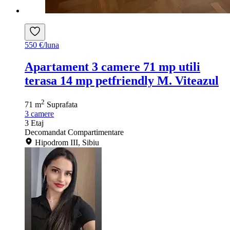
550 €/luna
Apartament 3 camere 71 mp utili
terasa 14 mp petfriendly M. Viteazul
2
71 m
Suprafata
3
camere
3
Etaj
Decomandat
Compartimentare
Hipodrom III, Sibiu