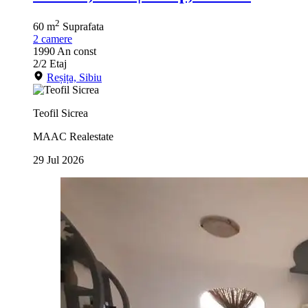
2
60 m
Suprafata
2
camere
1990
An const
2/2
Etaj
Reșița, Sibiu
Teofil Sicrea
MAAC Realestate
29 Jul 2026