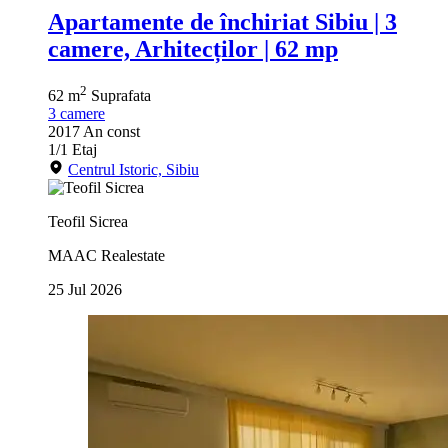
Apartamente de închiriat Sibiu | 3
camere, Arhitecților | 62 mp
2
62 m
Suprafata
3
camere
2017
An const
1/1
Etaj
Centrul Istoric, Sibiu
Teofil Sicrea
MAAC Realestate
25 Jul 2026