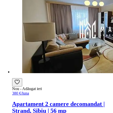
Nou
- Adăugat ieri
380 €/luna
Apartament 2 camere decomandat |
Ștrand, Sibiu | 56 mp