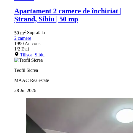
Apartament 2 camere de închiriat |
Ștrand, Sibiu | 50 mp
2
50 m
Suprafata
2
camere
1990
An const
1/2
Etaj
Tilișca, Sibiu
Teofil Sicrea
MAAC Realestate
28 Jul 2026