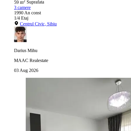
2
59 m
Suprafata
3
camere
1990
An const
1/4
Etaj
Centrul Civic, Sibiu
Darius Mihu
MAAC Realestate
03 Aug 2026