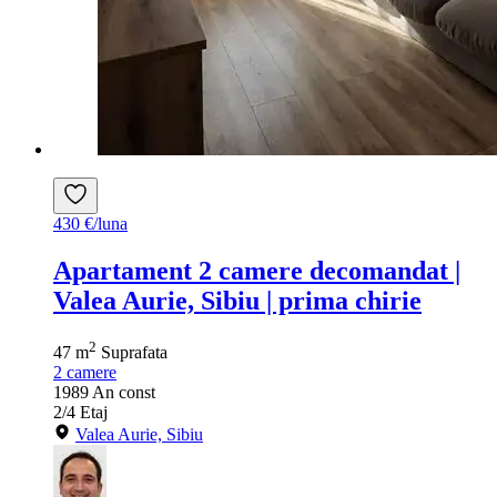
430 €/luna
Apartament 2 camere decomandat |
Valea Aurie, Sibiu | prima chirie
2
47 m
Suprafata
2
camere
1989
An const
2/4
Etaj
Valea Aurie, Sibiu