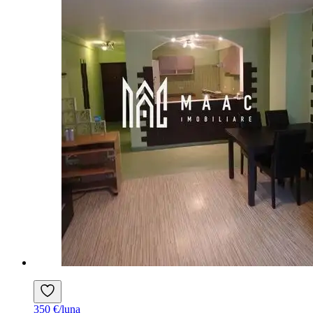
350 €/luna