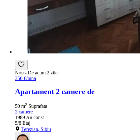
Nou
- De acum 2 zile
350 €/luna
Apartament 2 camere de
2
50 m
Suprafata
2
camere
1989
An const
5/8
Etaj
Terezian, Sibiu