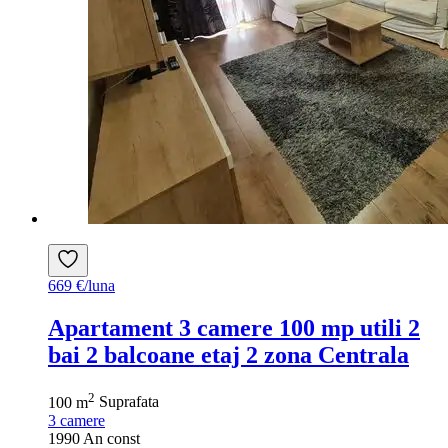
669 €/luna
Apartament 3 camere 100 mp utili 2
bai 2 balcoane etaj 2 zona Centrala
2
100 m
Suprafata
3
camere
1990
An const