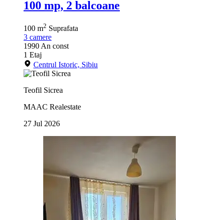
100 mp, 2 balcoane
2
100 m
Suprafata
3
camere
1990
An const
1
Etaj
Centrul Istoric, Sibiu
Teofil Sicrea
MAAC Realestate
27 Jul 2026