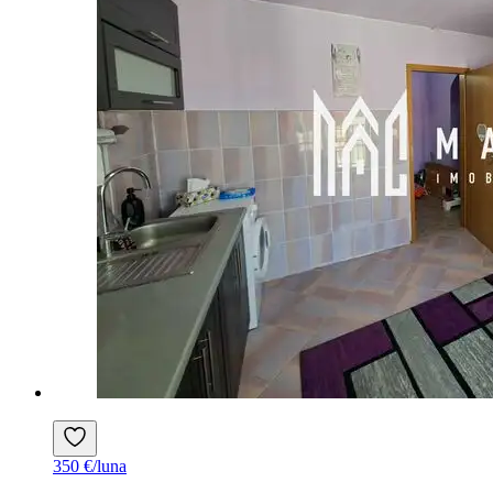
350 €/luna