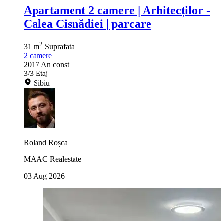
Apartament 2 camere | Arhitecților -
Calea Cisnădiei | parcare
2
31 m
Suprafata
2
camere
2017
An const
3/3
Etaj
Sibiu
Roland Roșca
MAAC Realestate
03 Aug 2026