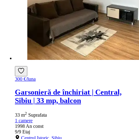
300 €/luna
Garsonieră de închiriat | Central,
Sibiu | 33 mp, balcon
2
33 m
Suprafata
1
camere
1998
An const
9/9
Etaj
Centrul Istoric, Sibiu