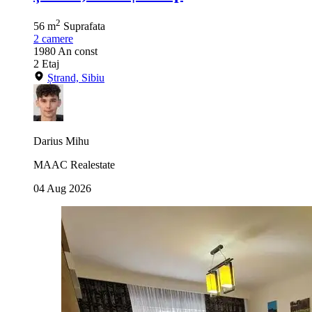
2
56 m
Suprafata
2
camere
1980
An const
2
Etaj
Ștrand, Sibiu
Darius Mihu
MAAC Realestate
04 Aug 2026