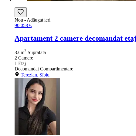
Nou
- Adăugat ieri
90.058 €
Apartament 2 camere decomandat etaj
2
33 m
Suprafata
2
Camere
1
Etaj
Decomandat
Compartimentare
Terezian, Sibiu