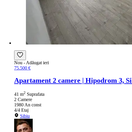
Nou
- Adăugat ieri
75.500 €
Apartament 2 camere | Hipodrom 3, Sib
2
41 m
Suprafata
2
Camere
1980
An const
4/4
Etaj
Sibiu