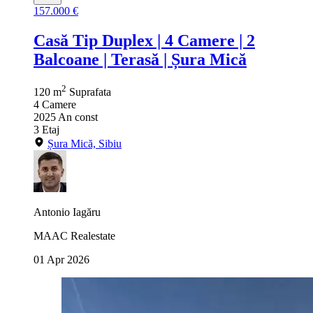
157.000 €
Casă Tip Duplex | 4 Camere | 2
Balcoane | Terasă | Șura Mică
2
120 m
Suprafata
4
Camere
2025
An const
3
Etaj
Șura Mică, Sibiu
Antonio Iagăru
MAAC Realestate
01 Apr 2026