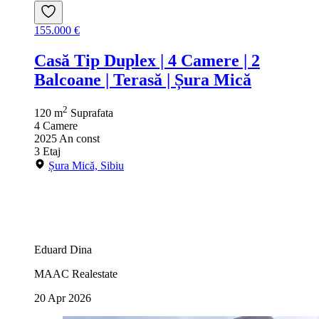
155.000 €
Casă Tip Duplex | 4 Camere | 2
Balcoane | Terasă | Șura Mică
2
120 m
Suprafata
4
Camere
2025
An const
3
Etaj
Șura Mică, Sibiu
Eduard Dina
MAAC Realestate
20 Apr 2026