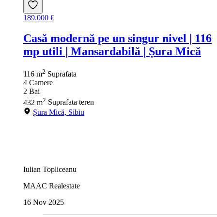
189.000 €
Casă modernă pe un singur nivel | 116
mp utili | Mansardabilă | Șura Mică
2
116 m
Suprafata
4
Camere
2
Bai
2
432 m
Suprafata teren
Șura Mică, Sibiu
Iulian Topliceanu
MAAC Realestate
16 Nov 2025