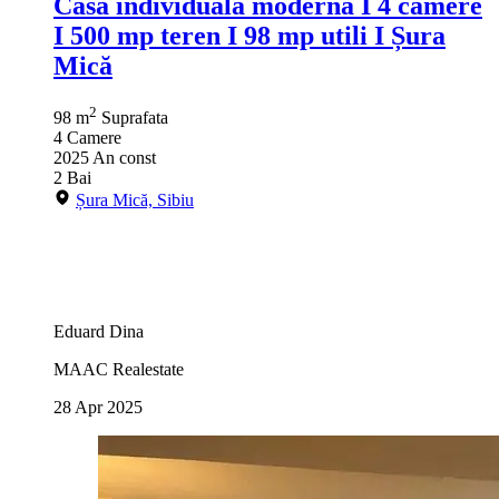
Casă individuala modernă I 4 camere
I 500 mp teren I 98 mp utili I Șura
Mică
2
98 m
Suprafata
4
Camere
2025
An const
2
Bai
Șura Mică, Sibiu
Eduard Dina
MAAC Realestate
28 Apr 2025