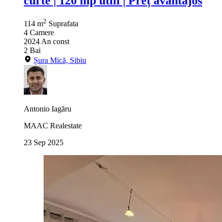
curte | 120 mp utili | Preț avantajos
2
114 m
Suprafata
4
Camere
2024
An const
2
Bai
Șura Mică, Sibiu
Antonio Iagăru
MAAC Realestate
23 Sep 2025