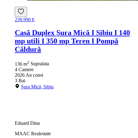
239.990 €
Casă Duplex Șura Mică I Sibiu I 140
mp utili I 350 mp Teren I Pompă
Căldură
2
136 m
Suprafata
4
Camere
2026
An const
3
Bai
Șura Mică, Sibiu
Eduard Dina
MAAC Realestate