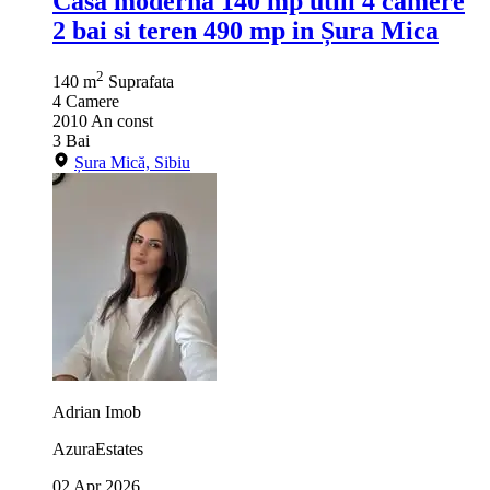
Casă modernă 140 mp utili 4 camere
2 bai si teren 490 mp in Șura Mica
2
140 m
Suprafata
4
Camere
2010
An const
3
Bai
Șura Mică, Sibiu
Adrian Imob
AzuraEstates
02 Apr 2026