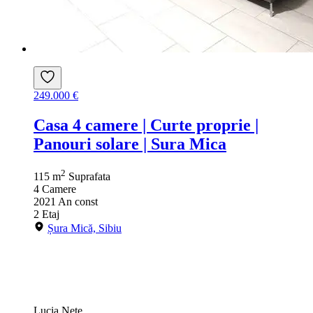
249.000 €
Casa 4 camere | Curte proprie |
Panouri solare | Sura Mica
2
115 m
Suprafata
4
Camere
2021
An const
2
Etaj
Șura Mică, Sibiu
Lucia Nete