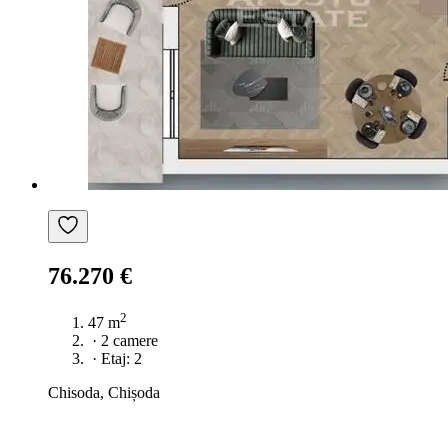
76.270 €
2
47 m
·
2 camere
·
Etaj: 2
Chisoda, Chișoda