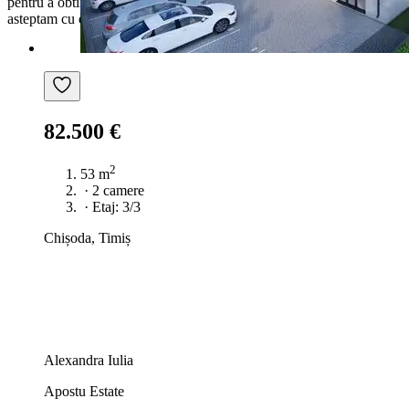
pentru a obtine cel mai avantajos credit Ipotecar sau Noua Casa.Va
asteptam cu drag la o vizionare chiar astazi!CP2913777
82.500 €
2
53 m
·
2 camere
·
Etaj: 3/3
Chișoda, Timiș
Alexandra Iulia
Apostu Estate