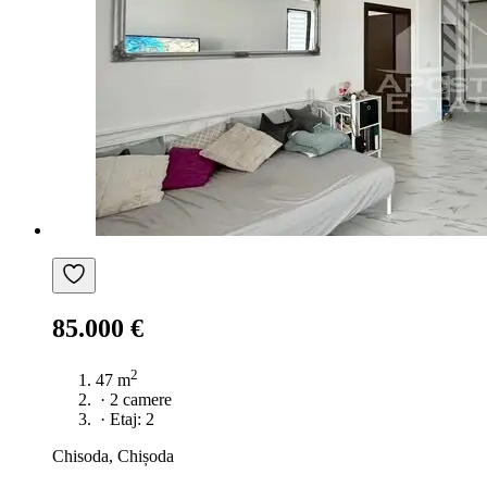
85.000 €
2
47 m
·
2 camere
·
Etaj: 2
Chisoda, Chișoda