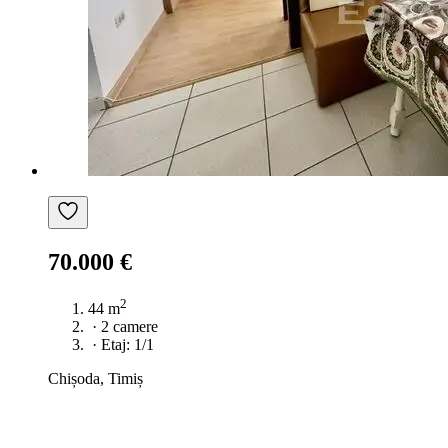
70.000 €
2
44 m
·
2 camere
·
Etaj: 1/1
Chișoda, Timiș