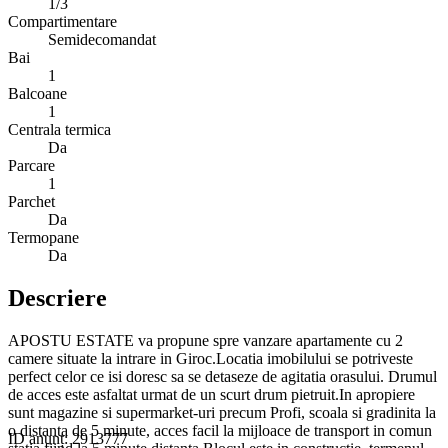
1/3
Compartimentare
Semidecomandat
Bai
1
Balcoane
1
Centrala termica
Da
Parcare
1
Parchet
Da
Termopane
Da
Descriere
APOSTU ESTATE va propune spre vanzare apartamente cu 2
camere situate la intrare in Giroc.Locatia imobilului se potriveste
perfect celor ce isi doresc sa se detaseze de agitatia orasului. Drumul
de acces este asfaltat urmat de un scurt drum pietruit.In apropiere
sunt magazine si supermarket-uri precum Profi, scoala si gradinita la
o distanta de 5 minute, acces facil la mijloace de transport in comun
ID anunț: 2913777