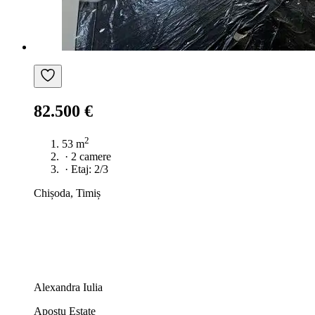
82.500 €
2
53 m
·
2 camere
·
Etaj: 2/3
Chișoda, Timiș
Alexandra Iulia
Apostu Estate