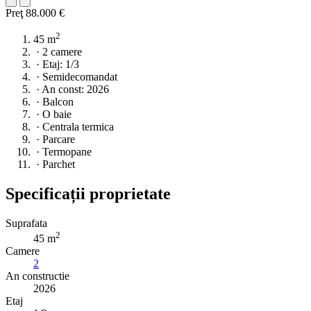
Preţ
88.000 €
2
45 m
·
2 camere
·
Etaj: 1/3
·
Semidecomandat
·
An const: 2026
·
Balcon
·
O baie
·
Centrala termica
·
Parcare
·
Termopane
·
Parchet
Specificații proprietate
Suprafata
2
45 m
Camere
2
An constructie
2026
Etaj