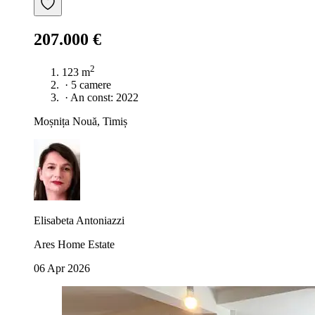
207.000 €
2
123 m
·
5 camere
·
An const: 2022
Moșnița Nouă, Timiș
Elisabeta Antoniazzi
Ares Home Estate
06 Apr 2026