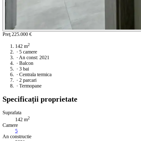
Preţ
225.000 €
2
142 m
·
5 camere
·
An const: 2021
·
Balcon
·
3 bai
·
Centrala termica
·
2 parcari
·
Termopane
Specificații proprietate
Suprafata
2
142 m
Camere
5
An constructie