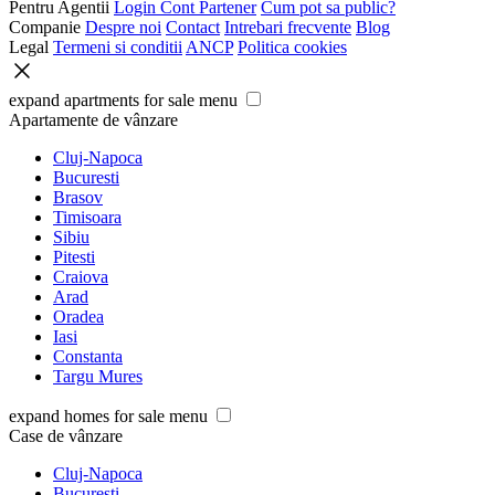
Pentru Agentii
Login Cont Partener
Cum pot sa public?
Companie
Despre noi
Contact
Intrebari frecvente
Blog
Legal
Termeni si conditii
ANCP
Politica cookies
expand apartments for sale menu
Apartamente de vânzare
Cluj-Napoca
Bucuresti
Brasov
Timisoara
Sibiu
Pitesti
Craiova
Arad
Oradea
Iasi
Constanta
Targu Mures
expand homes for sale menu
Case de vânzare
Cluj-Napoca
Bucuresti