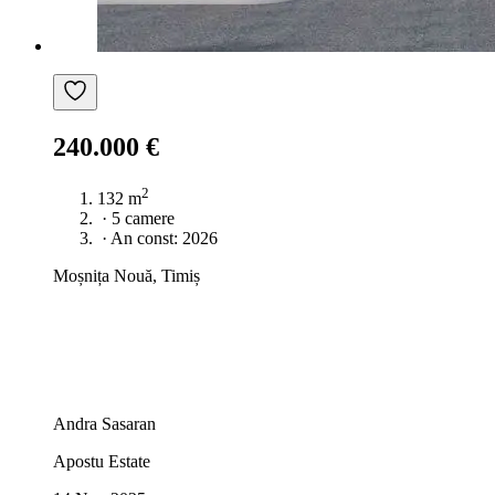
240.000 €
2
132 m
·
5 camere
·
An const: 2026
Moșnița Nouă, Timiș
Andra Sasaran
Apostu Estate