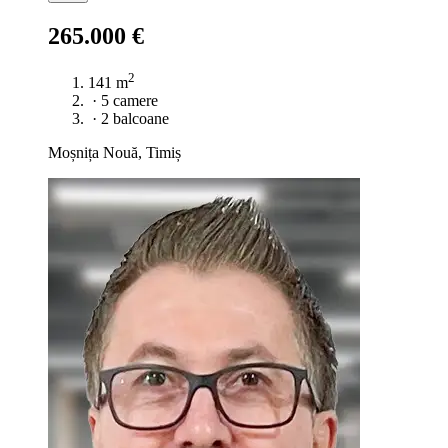
265.000 €
2
141 m
·
5 camere
·
2 balcoane
Moșnița Nouă, Timiș