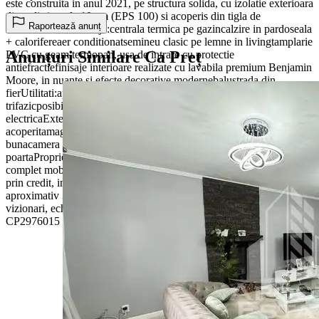
este construita in anul 2021, pe structura solida, cu izolatie exterioara
din polistiren de 10 cm (EPS 100) si acoperis din tigla de
Raportează anunț
beton.Dotari si finisaje:centrala termica pe gazincalzire in pardoseala
+ calorifereaer conditionatsemineu clasic pe lemne in livingtamplarie
Anunțuri Similare Ca Preț
PVC cu geam termopan, usa de intrare cu protectie
antiefractiefinisaje interioare realizate cu lavabila premium Benjamin
Moore, in nuante si efecte decorative modernebalustrada din
fierUtilitati:apa din retea + put foratcanalizarecurent
trifazicposibilitate instalare statie incarcare masina
electricaExterior:curte imprejmuitabeton amprentatterasa
acoperitamagazie tip sandwich (10 cm), cu izolatie foarte
bunacamera tehnica exterioarasistem de inchidere automata
poartaProprietatea beneficiaza de RLV si asigurare PAD.Se vinde
complet mobilata si utilata, in functie de oferta.Se accepta achizitie
prin credit, insa se prefera plata cash.Termen de eliberare:
aproximativ 3 luni.Pentru detalii suplimentare si programarea unei
vizionari, echipa Apostu Estate va sta la dispozitie.ID Anunt
CP2976015