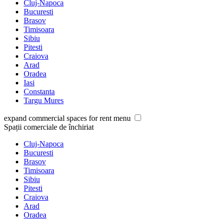
Cluj-Napoca
Bucuresti
Brasov
Timisoara
Sibiu
Pitesti
Craiova
Arad
Oradea
Iasi
Constanta
Targu Mures
expand commercial spaces for rent menu
Spații comerciale de închiriat
Cluj-Napoca
Bucuresti
Brasov
Timisoara
Sibiu
Pitesti
Craiova
Arad
Oradea