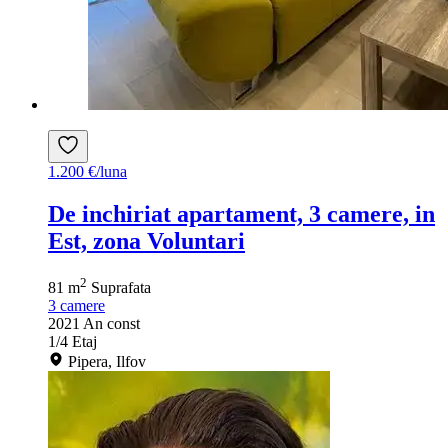
1.200 €/luna
De inchiriat apartament, 3 camere, in
Est, zona Voluntari
2
81 m
Suprafata
3
camere
2021
An const
1/4
Etaj
Pipera, Ilfov