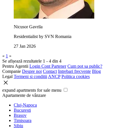
Nicusor Gavrila
Residentialist by SVN Romania
27 Jan 2026
«
1
»
Se afișează rezultatele 1 - 4 din 4
Pentru Agentii
Login Cont Partener
Cum pot sa public?
Companie
Despre noi
Contact
Intrebari frecvente
Blog
Legal
Termeni si conditii
ANCP
Politica cookies
expand apartments for sale menu
Apartamente de vânzare
Cluj-Napoca
Bucuresti
Brasov
Timisoara
Sibiu