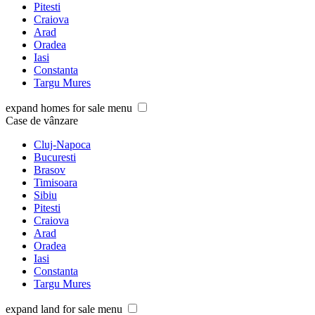
Pitesti
Craiova
Arad
Oradea
Iasi
Constanta
Targu Mures
expand homes for sale menu
Case de vânzare
Cluj-Napoca
Bucuresti
Brasov
Timisoara
Sibiu
Pitesti
Craiova
Arad
Oradea
Iasi
Constanta
Targu Mures
expand land for sale menu