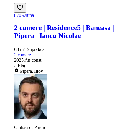
870 €/luna
2 camere | Residence5 | Baneasa |
Pipera | Iancu Nicolae
2
68 m
Suprafata
2
camere
2025
An const
3
Etaj
Pipera, Ilfov
Chihaescu Andrei