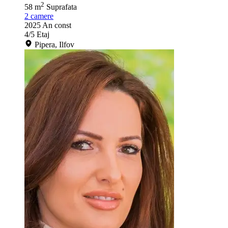
2
58 m
Suprafata
2
camere
2025
An const
4/5
Etaj
Pipera, Ilfov