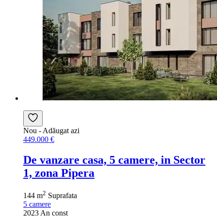
Nou
- Adăugat azi
449.000 €
De vanzare casa, 5 camere, in Sector
1, zona Pipera
2
144 m
Suprafata
5
camere
2023
An const