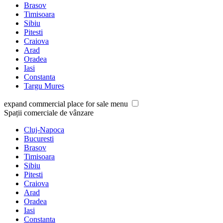
Brasov
Timisoara
Sibiu
Pitesti
Craiova
Arad
Oradea
Iasi
Constanta
Targu Mures
expand commercial place for sale menu
Spații comerciale de vânzare
Cluj-Napoca
Bucuresti
Brasov
Timisoara
Sibiu
Pitesti
Craiova
Arad
Oradea
Iasi
Constanta