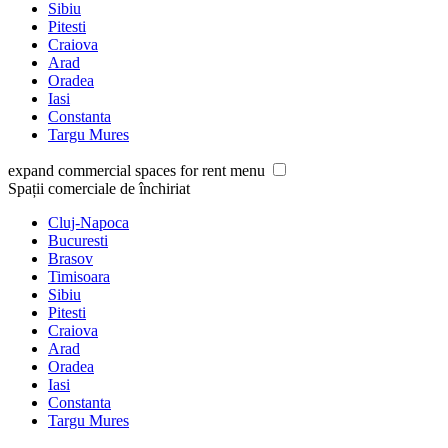
Sibiu
Pitesti
Craiova
Arad
Oradea
Iasi
Constanta
Targu Mures
expand commercial spaces for rent menu
Spații comerciale de închiriat
Cluj-Napoca
Bucuresti
Brasov
Timisoara
Sibiu
Pitesti
Craiova
Arad
Oradea
Iasi
Constanta
Targu Mures