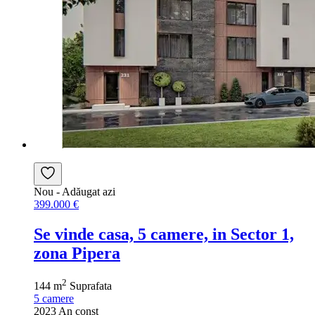
Nou
- Adăugat azi
399.000 €
Se vinde casa, 5 camere, in Sector 1,
zona Pipera
2
144 m
Suprafata
5
camere
2023
An const