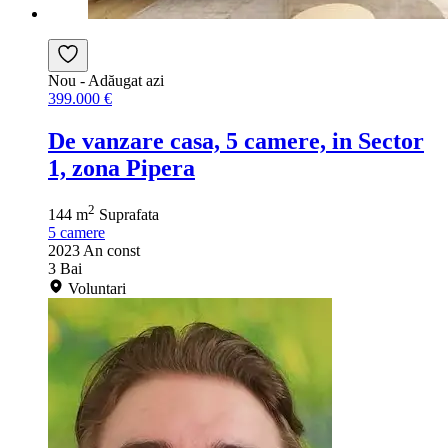
Nou
- Adăugat azi
399.000 €
De vanzare casa, 5 camere, in Sector
1, zona Pipera
2
144 m
Suprafata
5
camere
2023
An const
3
Bai
Voluntari