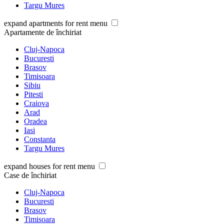
Targu Mures
expand apartments for rent menu
Apartamente de închiriat
Cluj-Napoca
Bucuresti
Brasov
Timisoara
Sibiu
Pitesti
Craiova
Arad
Oradea
Iasi
Constanta
Targu Mures
expand houses for rent menu
Case de închiriat
Cluj-Napoca
Bucuresti
Brasov
Timisoara