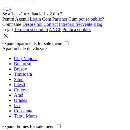
«
1
»
Se afișează rezultatele 1 - 2 din 2
Pentru Agentii
Login Cont Partener
Cum pot sa public?
Companie
Despre noi
Contact
Intrebari frecvente
Blog
Legal
Termeni si conditii
ANCP
Politica cookies
expand apartments for sale menu
Apartamente de vânzare
Cluj-Napoca
Bucuresti
Brasov
Timisoara
Sibiu
Pitesti
Craiova
Arad
Oradea
Iasi
Constanta
Targu Mures
expand homes for sale menu