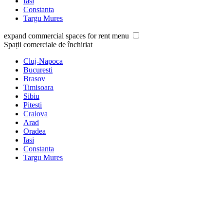
Iasi
Constanta
Targu Mures
expand commercial spaces for rent menu
Spații comerciale de închiriat
Cluj-Napoca
Bucuresti
Brasov
Timisoara
Sibiu
Pitesti
Craiova
Arad
Oradea
Iasi
Constanta
Targu Mures