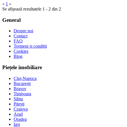
«
1
»
Se afișează rezultatele 1 - 2 din 2
General
Despre noi
Contact
FAQ
Termeni și condiții
Cookies
Blog
Piețele imobiliare
Cluj-Napoca
București
Brașov
Timișoara
Sibiu
Pitești
Craiova
Arad
Oradea
Iași