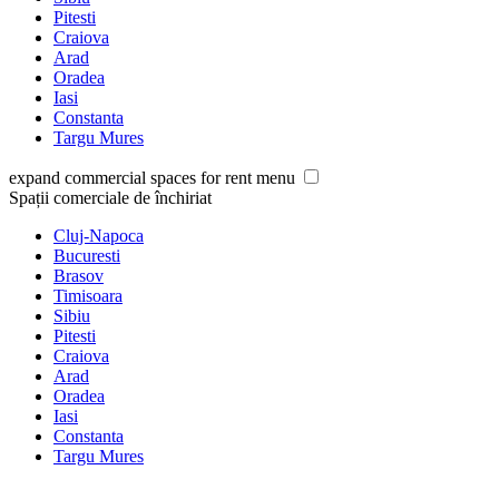
Pitesti
Craiova
Arad
Oradea
Iasi
Constanta
Targu Mures
expand commercial spaces for rent menu
Spații comerciale de închiriat
Cluj-Napoca
Bucuresti
Brasov
Timisoara
Sibiu
Pitesti
Craiova
Arad
Oradea
Iasi
Constanta
Targu Mures