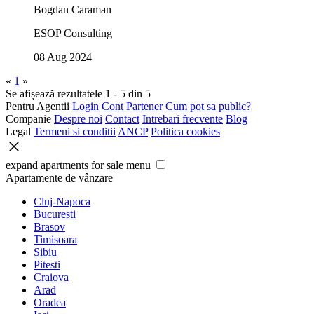
Bogdan Caraman
ESOP Consulting
08 Aug 2024
«
1
»
Se afișează rezultatele 1 - 5 din 5
Pentru Agentii
Login Cont Partener
Cum pot sa public?
Companie
Despre noi
Contact
Intrebari frecvente
Blog
Legal
Termeni si conditii
ANCP
Politica cookies
expand apartments for sale menu
Apartamente de vânzare
Cluj-Napoca
Bucuresti
Brasov
Timisoara
Sibiu
Pitesti
Craiova
Arad
Oradea