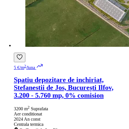
2
5 €/m
/luna
Spatiu depozitare de inchiriat,
Stefanestii de Jos, București Ilfov,
3.200 - 5.760 mp, 0% comision
2
3200 m
Suprafata
Aer conditionat
2024
An const
Centrala termica