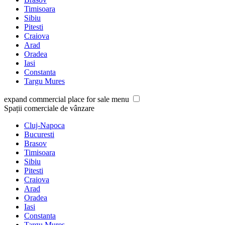
Timisoara
Sibiu
Pitesti
Craiova
Arad
Oradea
Iasi
Constanta
Targu Mures
expand commercial place for sale menu
Spații comerciale de vânzare
Cluj-Napoca
Bucuresti
Brasov
Timisoara
Sibiu
Pitesti
Craiova
Arad
Oradea
Iasi
Constanta
Targu Mures